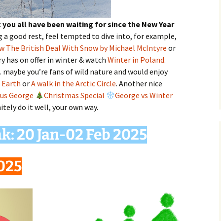
 you all have been waiting for since the New Year
 a good rest, feel tempted to dive into, for example,
 The British Deal With Snow by Michael McIntyre
or
ry has on offer in winter & watch
Winter in Poland.
be you’re fans of wild nature and would enjoy
 Earth
or
A walk in the Arctic Circle
. Another nice
ous George
Christmas Special
George vs Winter
initely do it well, your own way.
k: 20 Jan-02 Feb 2025
025