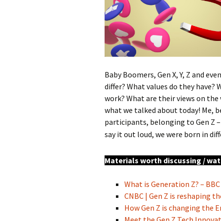
Baby Boomers, Gen X, Y, Z and ev
differ? What values do they have? 
work? What are their views on the 
what we talked about today! Me, be
participants, belonging to Gen Z – 
say it out loud, we were born in di
Materials worth discussing / watc
What is Generation Z? – BBC
CNBC | Gen Z is reshaping th
How Gen Z is changing the E
Meet the Gen Z Tech Innovat