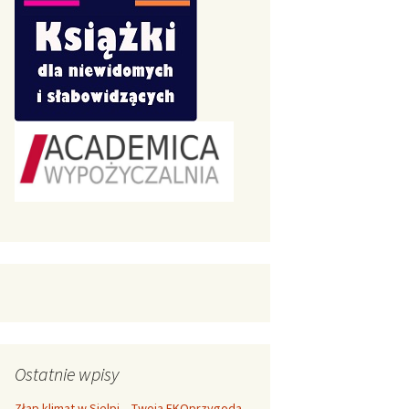
Ostatnie wpisy
Złap klimat w Sielpi – Twoja EKOprzygoda