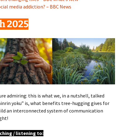
ocial media addiction? – BBC News
h 2025
e admiring: this is what we, in a nutshell, talked
nrin yoku” is, what benefits tree-hugging gives for
build an interconnected system of communication
ght!
hing / listening to: