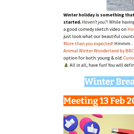
Winter holiday is something that
started.
Haven’t you?!
While having
a good comedy sketch video on
How
just look what our beautiful count
More than you expected!
Hmmm… may
Animal Winter Wonderland by BBC
option for both: young & old:
Curi
All in all, have fun! You will def
Winter Brea
Meeting 13 Feb 2