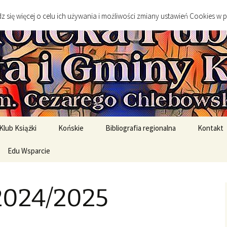
go
 się więcej o celu ich używania i możliwości zmiany ustawień Cookies w 
 Publiczna Mias
Klub Książki
Końskie
Bibliografia regionalna
Kontakt
spotkanie DKK
Edu Wsparcie
Sylwetki twórców
Sztuka
spotkań DKK
Edukacja Szkolna
Literatura
2024/2025
English Original Books /
Środowisko geograficzne
Wersje oryginalne
Historia
rony
English Graded Readers /