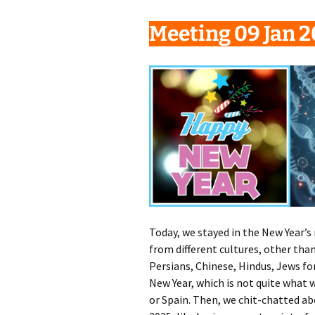
Małoletnich
Małoletnich – w
skrócona dla m
Meeting 09 Jan 
Deklaracja dostępności
Exlibrisy Biblioteki
Godziny pracy
Praca w soboty
Historia
Struktura
Wsparcie finansowe
Today, we stayed in the New Year’s
from different cultures, other than
Persians, Chinese, Hindus, Jews f
New Year, which is not quite what 
or Spain. Then, we chit-chatted ab