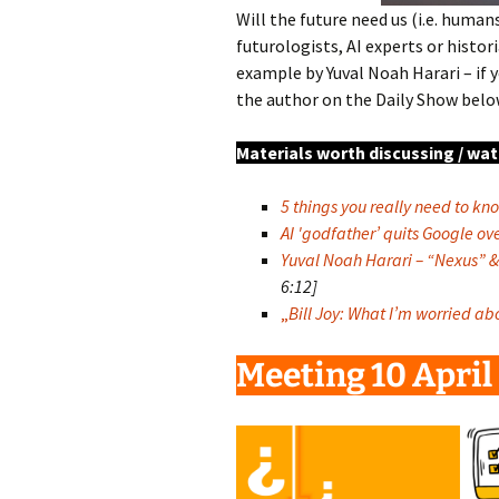
Will the future need us (i.e. huma
futurologists, AI experts or histor
example by Yuval Noah Harari – if 
the author on the Daily Show belo
Materials worth discussing / watc
5 things you really need to kn
AI 'godfather’ quits Google ove
Yuval Noah Harari – “Nexus” & 
6:12]
„
Bill Joy: What I’m worried ab
Meeting 10 April