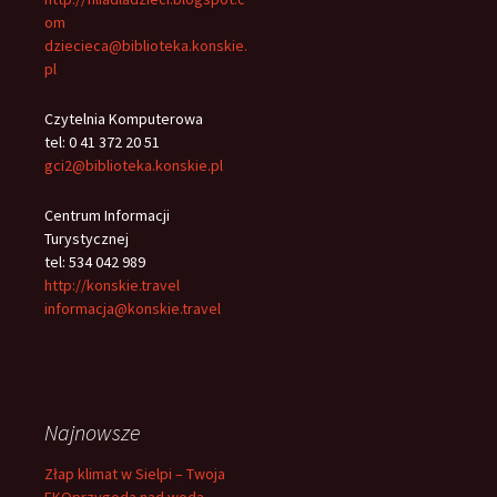
om
dziecieca@biblioteka.konskie.
pl
Czytelnia Komputerowa
tel: 0 41 372 20 51
gci2@biblioteka.konskie.pl
Centrum Informacji
Turystycznej
tel: 534 042 989
http://konskie.travel
informacja@konskie.travel
Najnowsze
Złap klimat w Sielpi – Twoja