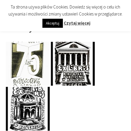
imienia Cezarego Chlebowskiego
Przejdź
Szukaj:
Biblioteka Publiczna Miasta i
Menu
Ta strona używa plików Cookies. Dowiedz się więcej o celu ich
do
Gminy Końskie
używania i możliwości zmiany ustawień Cookies w przeglądarce.
treści
Czytaj więcej
Akceptuj
Exlibrisy biblioteki