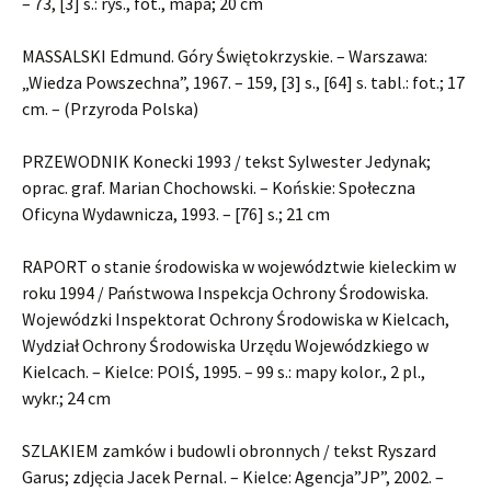
– 73, [3] s.: rys., fot., mapa; 20 cm
MASSALSKI Edmund. Góry Świętokrzyskie. – Warszawa:
„Wiedza Powszechna”, 1967. – 159, [3] s., [64] s. tabl.: fot.; 17
cm. – (Przyroda Polska)
PRZEWODNIK Konecki 1993 / tekst Sylwester Jedynak;
oprac. graf. Marian Chochowski. – Końskie: Społeczna
Oficyna Wydawnicza, 1993. – [76] s.; 21 cm
RAPORT o stanie środowiska w województwie kieleckim w
roku 1994 / Państwowa Inspekcja Ochrony Środowiska.
Wojewódzki Inspektorat Ochrony Środowiska w Kielcach,
Wydział Ochrony Środowiska Urzędu Wojewódzkiego w
Kielcach. – Kielce: POIŚ, 1995. – 99 s.: mapy kolor., 2 pl.,
wykr.; 24 cm
SZLAKIEM zamków i budowli obronnych / tekst Ryszard
Garus; zdjęcia Jacek Pernal. – Kielce: Agencja”JP”, 2002. –