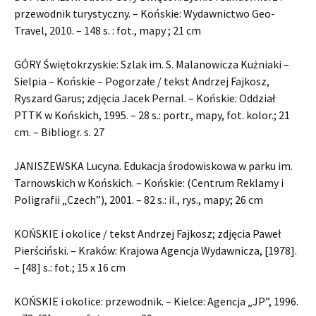
przewodnik turystyczny. – Końskie: Wydawnictwo Geo-
Travel, 2010. – 148 s. : fot., mapy ; 21 cm
GÓRY Świętokrzyskie: Szlak im. S. Malanowicza Kużniaki –
Sielpia – Końskie – Pogorzałe / tekst Andrzej Fajkosz,
Ryszard Garus; zdjęcia Jacek Pernal. – Końskie: Oddział
PTTK w Końskich, 1995. – 28 s.: portr., mapy, fot. kolor.; 21
cm. – Bibliogr. s. 27
JANISZEWSKA Lucyna. Edukacja środowiskowa w parku im.
Tarnowskich w Końskich. – Końskie: (Centrum Reklamy i
Poligrafii „Czech”), 2001. – 82 s.: il., rys., mapy; 26 cm
KOŃSKIE i okolice / tekst Andrzej Fajkosz; zdjęcia Paweł
Pierściński. – Kraków: Krajowa Agencja Wydawnicza, [1978].
– [48] s.: fot.; 15 x 16 cm
KOŃSKIE i okolice: przewodnik. – Kielce: Agencja „JP”, 1996.