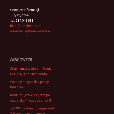
Centrum Informacji
Turystycznej
tel: 534 042 989
http://konskie.travel
informacja@konskie.travel
Najnowsze
Złap klimat w Sielpi – Twoja
EKOprzygoda nad wodą
Wakacyjne godziny pracy
Biblioteki!
Konkurs „Wow! Czytam po
angielsku!” rozstrzygnięty!
„WOW! Czytam po angielsku!”
Zakończenie konkursu i