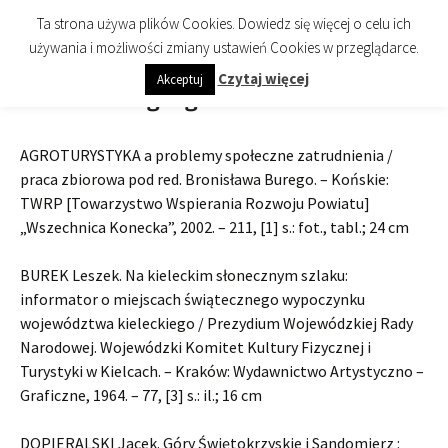
imienia Cezarego Chlebowskiego
Przejdź
Szukaj:
Biblioteka Publiczna Miasta i
Menu
Ta strona używa plików Cookies. Dowiedz się więcej o celu ich
do
Gminy Końskie
używania i możliwości zmiany ustawień Cookies w przeglądarce.
treści
Czytaj więcej
Akceptuj
Środowisko geograficzne
AGROTURYSTYKA a problemy społeczne zatrudnienia /
praca zbiorowa pod red. Bronisława Burego. – Końskie:
TWRP [Towarzystwo Wspierania Rozwoju Powiatu]
„Wszechnica Konecka”, 2002. – 211, [1] s.: fot., tabl.; 24 cm
BUREK Leszek. Na kieleckim słonecznym szlaku:
informator o miejscach świątecznego wypoczynku
województwa kieleckiego / Prezydium Wojewódzkiej Rady
Narodowej. Wojewódzki Komitet Kultury Fizycznej i
Turystyki w Kielcach. – Kraków: Wydawnictwo Artystyczno –
Graficzne, 1964. – 77, [3] s.: il.; 16 cm
DOPIERALSKI Jacek. Góry Świętokrzyskie i Sandomierz :