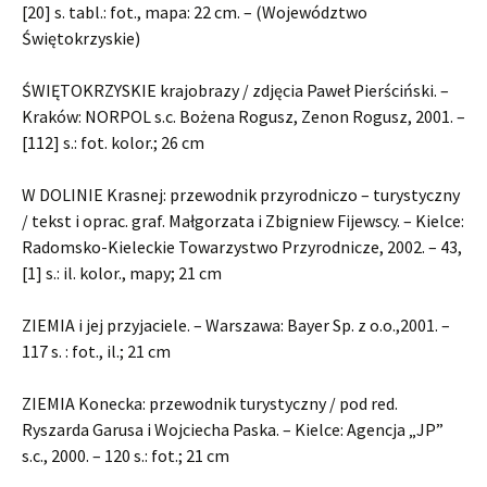
[20] s. tabl.: fot., mapa: 22 cm. – (Województwo
Świętokrzyskie)
ŚWIĘTOKRZYSKIE krajobrazy / zdjęcia Paweł Pierściński. –
Kraków: NORPOL s.c. Bożena Rogusz, Zenon Rogusz, 2001. –
[112] s.: fot. kolor.; 26 cm
W DOLINIE Krasnej: przewodnik przyrodniczo – turystyczny
/ tekst i oprac. graf. Małgorzata i Zbigniew Fijewscy. – Kielce:
Radomsko-Kieleckie Towarzystwo Przyrodnicze, 2002. – 43,
[1] s.: il. kolor., mapy; 21 cm
ZIEMIA i jej przyjaciele. – Warszawa: Bayer Sp. z o.o.,2001. –
117 s. : fot., il.; 21 cm
ZIEMIA Konecka: przewodnik turystyczny / pod red.
Ryszarda Garusa i Wojciecha Paska. – Kielce: Agencja „JP”
s.c., 2000. – 120 s.: fot.; 21 cm