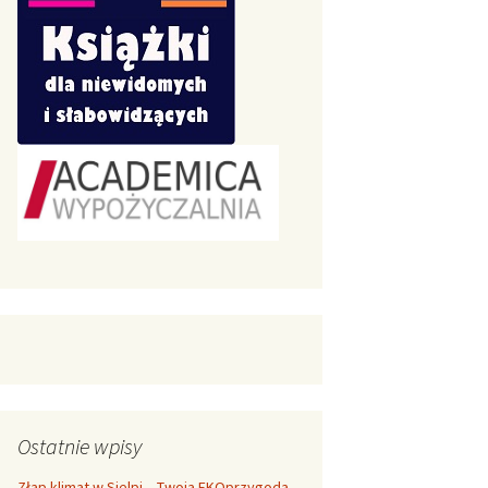
Ostatnie wpisy
Złap klimat w Sielpi – Twoja EKOprzygoda