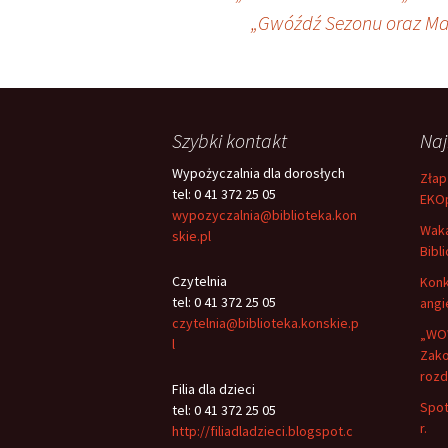
Nawigacja
„Gwóźdź Sezonu oraz Ma
wpisu
Szybki kontakt
Na
Wypożyczalnia dla dorosłych
Złap
tel: 0 41 372 25 05
EKO
wypozyczalnia@biblioteka.kon
Waka
skie.pl
Bibli
Czytelnia
Konk
tel: 0 41 372 25 05
angi
czytelnia@biblioteka.konskie.p
„WOW
l
Zako
rozd
Filia dla dzieci
Spot
tel: 0 41 372 25 05
r.
http://filiadladzieci.blogspot.c