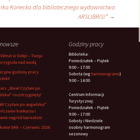
rka Konecka dla bibliotecznego wydawnictwa
ARSLIBRIS!”
→
jnowsze
Godziny pracy
Biblioteka:
 klimat w Sielpi – Twoja
Poniedziałek – Piątek
przygoda nad wodą
9:00 – 17:00
cyjne godziny pracy
Sobota (wg
harmonogramu
)
oteki!
9:00 – 14:00
urs „Wow! Czytam po
Centrum Informacji
elsku!” rozstrzygnięty!
Turystycznej:
! Czytam po angielsku!”
Poniedziałek – Piątek
ńczenie konkursu i
9:00 – 17:00
anie nagród laureatom
Soboty i Niedziele
kanie DKK – Czerwiec 2026
osobny harmonogram
sezonowy