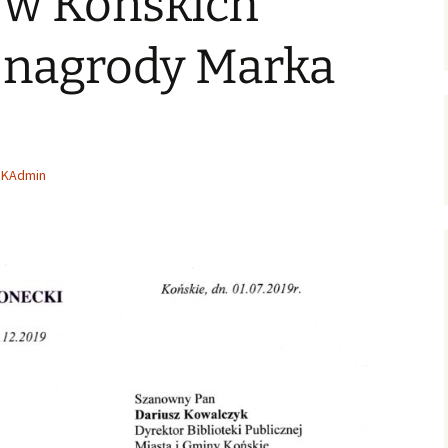
 w Końskich
ersja
wersje uproszczone /
ałoletnich
poziomowane
Zagadnienia gospodarcze
 nagrody Marka
Polish-English Books /
Nauka, oświata, kultura
Wersje polsko-angielskie
English Books for Kids &
Youth / Książki dla Dzieci
& Młodzieży
DKAdmin
Literary Language
Workshops / Literackie
Warsztaty Językowe
Konkurs: WOW! Czytam
Po Angielsku
English Club