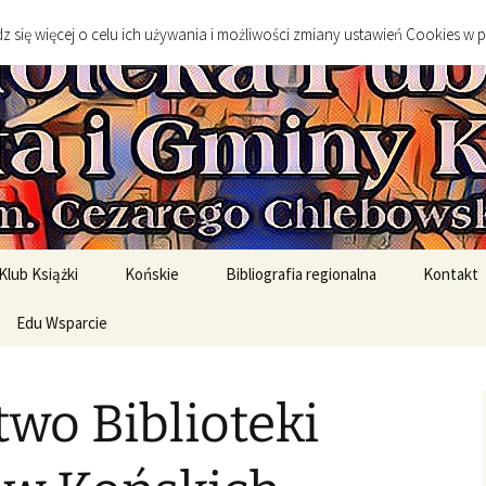
go
 się więcej o celu ich używania i możliwości zmiany ustawień Cookies w 
 Publiczna Mias
Klub Książki
Końskie
Bibliografia regionalna
Kontakt
spotkanie DKK
Edu Wsparcie
Sylwetki twórców
Sztuka
spotkań DKK
Edukacja Szkolna
Literatura
wo Biblioteki
English Original Books /
Środowisko geograficzne
Wersje oryginalne
Historia
rony
English Graded Readers /