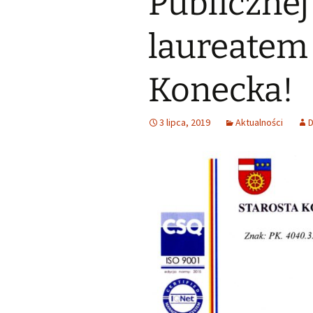
Publicznej
Małoletnich
Małoletnich – w
skrócona dla m
laureatem
Deklaracja dostępności
Exlibrisy Biblioteki
Konecka!
Godziny pracy
Praca w soboty
3 lipca, 2019
Aktualności
Historia
Struktura
Wsparcie finansowe