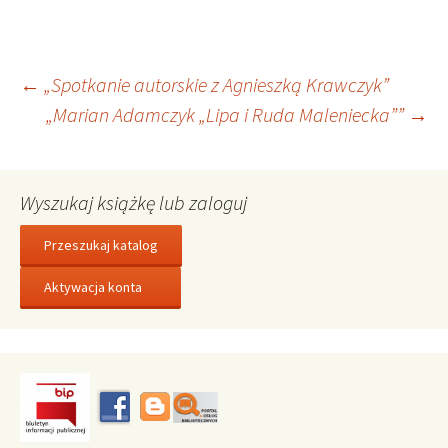
Nawigacja
←
„Spotkanie autorskie z Agnieszką Krawczyk”
„Marian Adamczyk „Lipa i Ruda Maleniecka””
→
wpisu
Wyszukaj książkę lub zaloguj