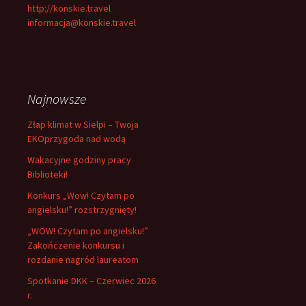
http://konskie.travel
informacja@konskie.travel
Najnowsze
Złap klimat w Sielpi – Twoja
EKOprzygoda nad wodą
Wakacyjne godziny pracy
Biblioteki!
Konkurs „Wow! Czytam po
angielsku!” rozstrzygnięty!
„WOW! Czytam po angielsku!”
Zakończenie konkursu i
rozdanie nagród laureatom
Spotkanie DKK – Czerwiec 2026
r.