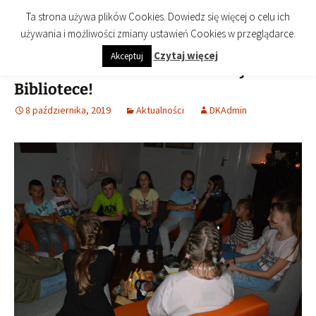
imienia Cezarego Chlebowskiego
Przejdź
Szukaj:
Biblioteka Publiczna Miasta i
Menu
Ta strona używa plików Cookies. Dowiedz się więcej o celu ich
do
Gminy Końskie
używania i możliwości zmiany ustawień Cookies w przeglądarce.
treści
Czytaj więcej
Akceptuj
Noc Bibliotek także w koneckiej
Bibliotece!
8 października, 2019
Aktualności
DKAdmin