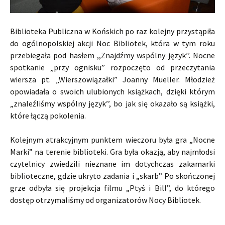
Biblioteka Publiczna w Końskich po raz kolejny przystąpiła
do ogólnopolskiej akcji Noc Bibliotek, która w tym roku
przebiegała pod hasłem ,,Znajdźmy wspólny język’’. Nocne
spotkanie „przy ognisku” rozpoczęto od przeczytania
wiersza pt. „Wierszowiązałki” Joanny Mueller. Młodzież
opowiadała o swoich ulubionych książkach, dzięki którym
„znaleźliśmy wspólny język’’, bo jak się okazało są książki,
które łączą pokolenia.
Kolejnym atrakcyjnym punktem wieczoru była gra „Nocne
Marki” na terenie biblioteki. Gra była okazją, aby najmłodsi
czytelnicy zwiedzili nieznane im dotychczas zakamarki
biblioteczne, gdzie ukryto zadania i „skarb” Po skończonej
grze odbyła się projekcja filmu „Ptyś i Bill”, do którego
dostęp otrzymaliśmy od organizatorów Nocy Bibliotek.