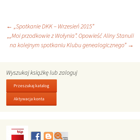
Nawigacja
←
„Spotkanie DKK – Wrzesień 2015”
„„Moi przodkowie z Wołynia”. Opowieść Aliny Stanuli
na kolejnym spotkaniu Klubu genealogicznego”
→
wpisu
Wyszukaj książkę lub zaloguj