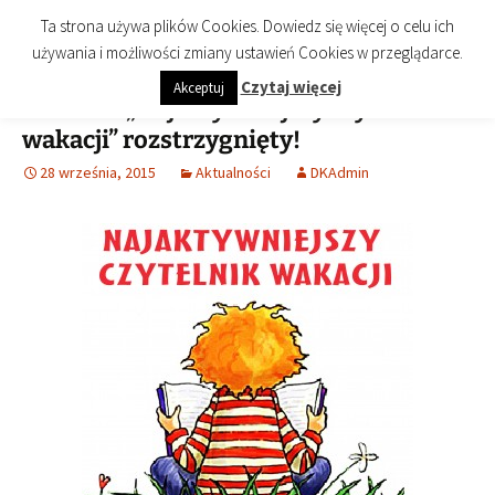
imienia Cezarego Chlebowskiego
Przejdź
Szukaj:
Biblioteka Publiczna Miasta i
Menu
Ta strona używa plików Cookies. Dowiedz się więcej o celu ich
do
Gminy Końskie
używania i możliwości zmiany ustawień Cookies w przeglądarce.
treści
Czytaj więcej
Akceptuj
Konkurs „Najaktywniejszy czytelnik
wakacji” rozstrzygnięty!
28 września, 2015
Aktualności
DKAdmin