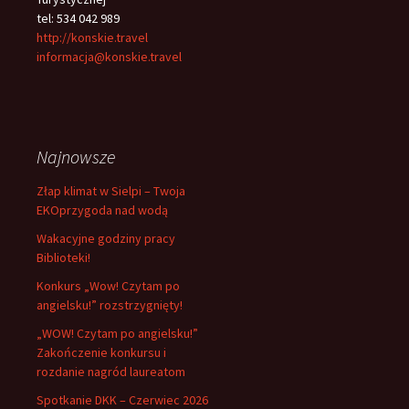
tel: 534 042 989
http://konskie.travel
informacja@konskie.travel
Najnowsze
Złap klimat w Sielpi – Twoja
EKOprzygoda nad wodą
Wakacyjne godziny pracy
Biblioteki!
Konkurs „Wow! Czytam po
angielsku!” rozstrzygnięty!
„WOW! Czytam po angielsku!”
Zakończenie konkursu i
rozdanie nagród laureatom
Spotkanie DKK – Czerwiec 2026