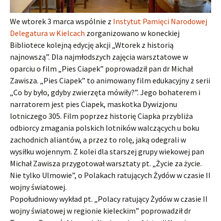
We wtorek 3 marca wspólnie z
Instytut Pamięci Narodowej
Delegatura w Kielcach
zorganizowano w koneckiej
Bibliotece kolejną edycję akcji „Wtorek z historią
najnowszą”. Dla najmłodszych zajęcia warsztatowe w
oparciu o film „Pies Ciapek” poprowadził pan dr Michał
Zawisza. „Pies Ciapek” to animowany film edukacyjny z serii
„Co by było, gdyby zwierzęta mówiły?”. Jego bohaterem i
narratorem jest pies Ciapek, maskotka Dywizjonu
lotniczego 305. Film poprzez historię Ciapka przybliża
odbiorcy zmagania polskich lotników walczących u boku
zachodnich aliantów, a przez to rolę, jaką odegrali w
wysiłku wojennym. Z kolei dla starszej grupy wiekowej pan
Michał Zawisza przygotował warsztaty pt. „Życie za życie.
Nie tylko Ulmowie”, o Polakach ratujących Żydów w czasie II
wojny światowej.
Popołudniowy wykład pt. „Polacy ratujący Żydów w czasie II
wojny światowej w regionie kieleckim” poprowadził dr