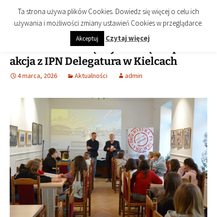
imienia Cezarego Chlebowskiego
Przejdź
Szukaj:
Biblioteka Publiczna Miasta i
Menu
Ta strona używa plików Cookies. Dowiedz się więcej o celu ich
do
Gminy Końskie
używania i możliwości zmiany ustawień Cookies w przeglądarce.
treści
Czytaj więcej
Akceptuj
Wtorek z historią najnowszą. Wspólna
akcja z IPN Delegatura w Kielcach
4 marca, 2026
Aktualności
admin