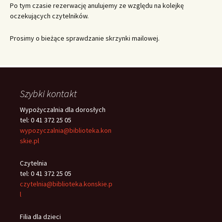
Po tym czasie rezerwację anulujemy ze względu na kolejkę
oczekujących czytelników.
Prosimy o bieżące sprawdzanie skrzynki mailowej.
Szybki kontakt
Wypożyczalnia dla dorosłych
tel: 0 41 372 25 05
wypozyczalnia@biblioteka.kon
skie.pl
Czytelnia
tel: 0 41 372 25 05
czytelnia@biblioteka.konskie.p
l
Filia dla dzieci