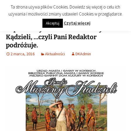
imienia Cezarego Chlebowskiego
Przejdź
Szukaj:
Biblioteka Publiczna Miasta i
Menu
Ta strona używa plików Cookies. Dowiedz się więcej o celu ich
do
Gminy Końskie
używania i możliwości zmiany ustawień Cookies w przeglądarce.
treści
Czytaj więcej
Akceptuj
Zapraszamy na Benefis Marzeny
Kądzieli, …czyli Pani Redaktor
podróżuje.
2 marca, 2016
Aktualności
DKAdmin