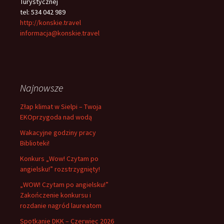
Turystycznej
tel: 534 042 989
http://konskie.travel
informacja@konskie.travel
Najnowsze
Złap klimat w Sielpi – Twoja
EKOprzygoda nad wodą
Wakacyjne godziny pracy
Biblioteki!
Konkurs „Wow! Czytam po
angielsku!” rozstrzygnięty!
„WOW! Czytam po angielsku!”
Zakończenie konkursu i
rozdanie nagród laureatom
Spotkanie DKK – Czerwiec 2026