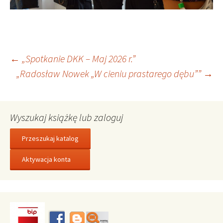
Nawigacja
←
„Spotkanie DKK – Maj 2026 r.”
„Radosław Nowek „W cieniu prastarego dębu””
→
wpisu
Wyszukaj książkę lub zaloguj