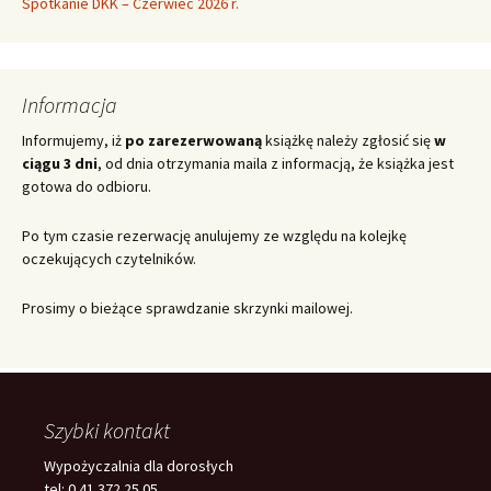
Spotkanie DKK – Czerwiec 2026 r.
Informacja
Informujemy, iż
po zarezerwowaną
książkę należy zgłosić się
w
ciągu 3 dni
, od dnia otrzymania maila z informacją, że książka jest
gotowa do odbioru.
Po tym czasie rezerwację anulujemy ze względu na kolejkę
oczekujących czytelników.
Prosimy o bieżące sprawdzanie skrzynki mailowej.
Szybki kontakt
Wypożyczalnia dla dorosłych
tel: 0 41 372 25 05