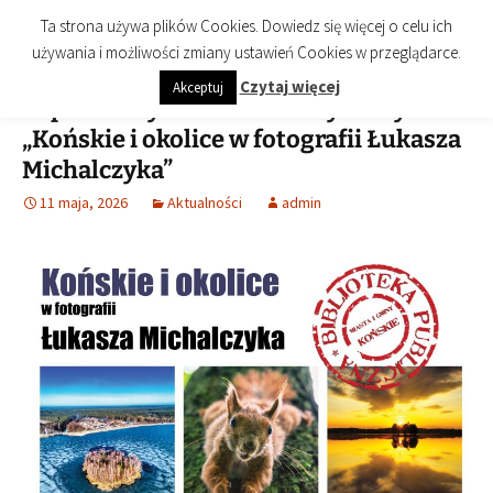
imienia Cezarego Chlebowskiego
Przejdź
Szukaj:
Biblioteka Publiczna Miasta i
Menu
Ta strona używa plików Cookies. Dowiedz się więcej o celu ich
do
Gminy Końskie
używania i możliwości zmiany ustawień Cookies w przeglądarce.
treści
Czytaj więcej
Akceptuj
Zapraszamy na wernisaż wystawy
„Końskie i okolice w fotografii Łukasza
Michalczyka”
11 maja, 2026
Aktualności
admin