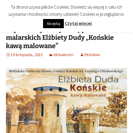
imienia Cezarego Chlebowskiego
Przejdź
Szukaj:
Biblioteka Publiczna Miasta i
Menu
Ta strona używa plików Cookies. Dowiedz się więcej o celu ich
do
Gminy Końskie
używania i możliwości zmiany ustawień Cookies w przeglądarce.
treści
Czytaj więcej
Akceptuj
Zapraszamy na wystawę prac
malarskich Elżbiety Dudy „Końskie
kawą malowane”
19 listopada, 2015
Aktualności
DKAdmin