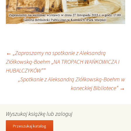
Nawigacja
←
„Zapraszamy na spotkanie z Aleksandrą
Ziółkowską-Boehm „NA TROPACH WAŃKOWICZA I
HUBALCZYKÓW””
wpisu
„Spotkanie z Aleksandrą Ziółkowską-Boehm w
koneckiej Bibliotece”
→
Wyszukaj książkę lub zaloguj