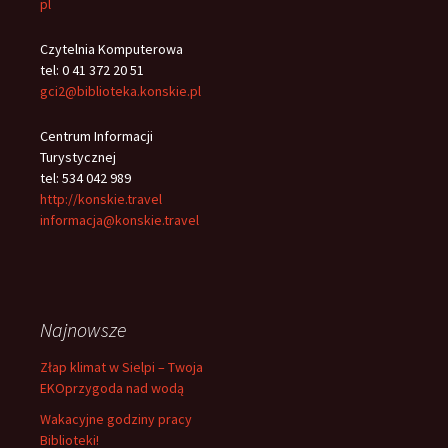
pl
Czytelnia Komputerowa
tel: 0 41 372 20 51
gci2@biblioteka.konskie.pl
Centrum Informacji
Turystycznej
tel: 534 042 989
http://konskie.travel
informacja@konskie.travel
Najnowsze
Złap klimat w Sielpi – Twoja
EKOprzygoda nad wodą
Wakacyjne godziny pracy
Biblioteki!