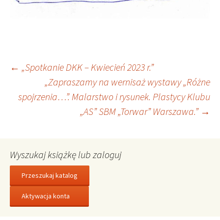
Nawigacja
←
„Spotkanie DKK – Kwiecień 2023 r.”
„Zapraszamy na wernisaż wystawy „Różne
spojrzenia…”. Malarstwo i rysunek. Plastycy Klubu
wpisu
„AS” SBM „Torwar” Warszawa.”
→
Wyszukaj książkę lub zaloguj