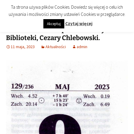
imienia Cezarego Chlebowskiego
Przejdź
Szukaj:
Biblioteka Publiczna Miasta i
Menu
Ta strona używa plików Cookies. Dowiedz się więcej o celu ich
do
Gminy Końskie
używania i możliwości zmiany ustawień Cookies w przeglądarce.
treści
Czytaj więcej
Akceptuj
10 lat temu zmarł patron naszej
Biblioteki, Cezary Chlebowski.
11 maja, 2023
Aktualności
admin