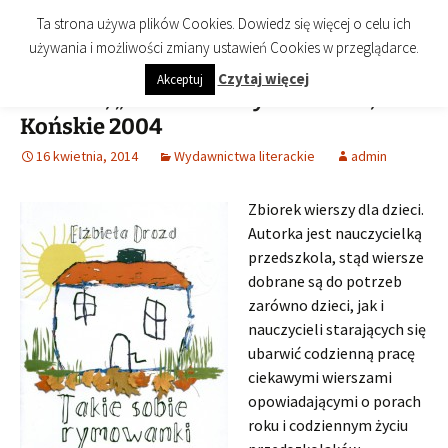
imienia Cezarego Chlebowskiego
Przejdź
Szukaj:
Biblioteka Publiczna Miasta i
Menu
Ta strona używa plików Cookies. Dowiedz się więcej o celu ich
do
Gminy Końskie
używania i możliwości zmiany ustawień Cookies w przeglądarce.
treści
Czytaj więcej
Akceptuj
E. Drozd, „Takie sobie rymowanki”,
Końskie 2004
16 kwietnia, 2014
Wydawnictwa literackie
admin
Zbiorek wierszy dla dzieci.
Autorka jest nauczycielką
przedszkola, stąd wiersze
dobrane są do potrzeb
zarówno dzieci, jak i
nauczycieli starających się
ubarwić codzienną pracę
ciekawymi wierszami
opowiadającymi o porach
roku i codziennym życiu