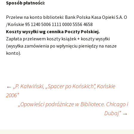
Sposób płatności:
Przelew na konto biblioteki: Bank Polska Kasa Opieki S.A. O
/Końskie 95 1240 5006 1111 0000 5556 4658
Koszty wysyłki wg cennika Poczty Polskiej.
Zapłata przelewem koszty książek + koszty wysyłki
(wysyłka zamówienia po wpłynięciu pieniędzy na nasze
konto).
Nawigacja
←
„P. Kałwiński, „Spacer po Końskich”, Końskie
2006”
„Opowieści podróżnicze w Bibliotece. Chicago i
wpisu
Dubaj”
→