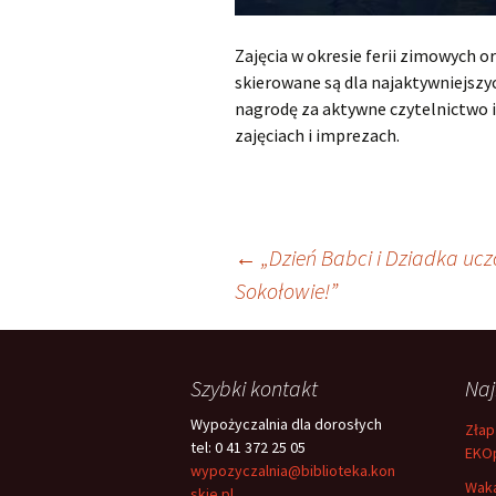
Zajęcia w okresie ferii zimowych 
skierowane są dla najaktywniejszyc
nagrodę za aktywne czytelnictwo 
zajęciach i imprezach.
Nawigacja
←
„Dzień Babci i Dziadka uc
Sokołowie!”
wpisu
Szybki kontakt
Na
Wypożyczalnia dla dorosłych
Złap
tel: 0 41 372 25 05
EKO
wypozyczalnia@biblioteka.kon
Waka
skie.pl