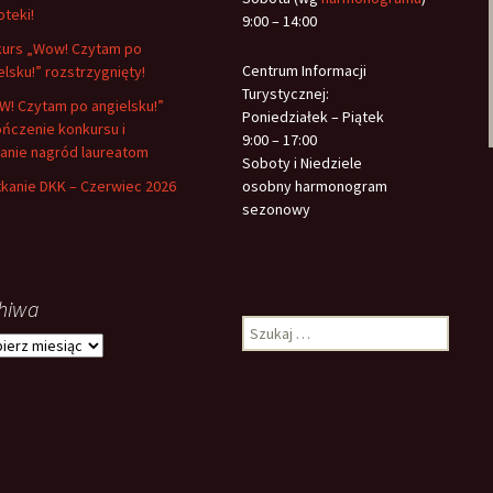
oteki!
9:00 – 14:00
urs „Wow! Czytam po
Centrum Informacji
elsku!” rozstrzygnięty!
Turystycznej:
! Czytam po angielsku!”
Poniedziałek – Piątek
ńczenie konkursu i
9:00 – 17:00
anie nagród laureatom
Soboty i Niedziele
kanie DKK – Czerwiec 2026
osobny harmonogram
sezonowy
hiwa
Szukaj:
iwa