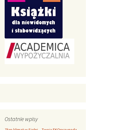
Ostatnie wpisy
Złap klimat w Sielpi – Twoja EKOprzygoda