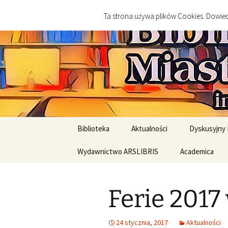
imienia Cezarego Chlebowskie
Przejdź
Ta strona używa plików Cookies. Dowiedz
do
treści
Biblioteka
Końskie
Biblioteka
Aktualności
Dyskusyjny 
Nasz patron Cezary
Wydawnictwo ARSLIBRIS
Academica
Najbliższe 
Chlebowski
Wydawnictwa
Relacje ze 
Biblioteki gminne
historyczne
Ferie 2017
Regulaminy i RODO
Wydawnictwa literackie
24 stycznia, 2017
Aktualności
Standardy Ochrony
Jak kupować?
Standardy Och