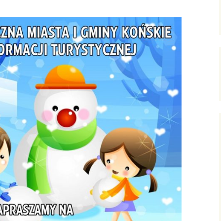
ersja
wersje uproszczone /
ałoletnich
poziomowane
Zagadnienia gospodarcze
Polish-English Books /
Nauka, oświata, kultura
Wersje polsko-angielskie
English Books for Kids &
Youth / Książki dla Dzieci
& Młodzieży
Literary Language
Workshops / Literackie
Warsztaty Językowe
Konkurs: WOW! Czytam
Po Angielsku
English Club