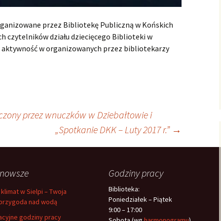
organizowane przez Bibliotekę Publiczną w Końskich
h czytelników działu dziecięcego Biblioteki w
i aktywność w organizowanych przez bibliotekarzy
zczony przez wnuczków w Dziebałtowie i
„Spotkanie DKK – Luty 2017 r.”
→
jnowsze
Godziny pracy
Biblioteka:
 klimat w Sielpi – Twoja
Poniedziałek – Piątek
przygoda nad wodą
9:00 – 17:00
cyjne godziny pracy
Sobota (wg
harmonogramu
)