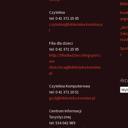
Bibli
Czytelnia
Konk
tel: 0 41 372 25 05
angi
czytelnia@biblioteka.konskie.p
„WOW
l
Zako
rozd
Filia dla dzieci
Spot
tel: 0 41 372 25 05
r.
http://filiadladzieci.blogspot.c
om
dziecieca@biblioteka.konskie.
pl
Arc
Czytelnia Komputerowa
Arch
tel: 0 41 372 20 51
gci2@biblioteka.konskie.pl
Centrum Informacji
Turystycznej
tel: 534 042 989