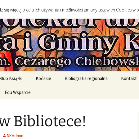
go
 się więcej o celu ich używania i możliwości zmiany ustawień Cookies w 
 Publiczna Mias
Klub Książki
Końskie
Bibliografia regionalna
Kontakt
spotkanie DKK
Edu Wsparcie
Sylwetki twórców
Sztuka
spotkań DKK
Edukacja Szkolna
Literatura
 w Bibliotece!
English Original Books /
Środowisko geograficzne
Wersje oryginalne
Historia
DKAdmin
rony
English Graded Readers /