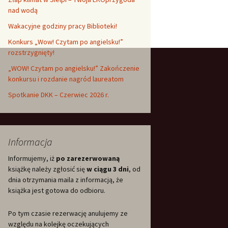
nad wodą
Wakacyjne godziny pracy Biblioteki!
Konkurs „Wow! Czytam po angielsku!”
rozstrzygnięty!
„WOW! Czytam po angielsku!” Zakończenie
konkursu i rozdanie nagród laureatom
Spotkanie DKK – Czerwiec 2026 r.
Informacja
Informujemy, iż
po zarezerwowaną
książkę należy zgłosić się
w ciągu 3 dni
, od
dnia otrzymania maila z informacją, że
książka jest gotowa do odbioru.
Po tym czasie rezerwację anulujemy ze
względu na kolejkę oczekujących