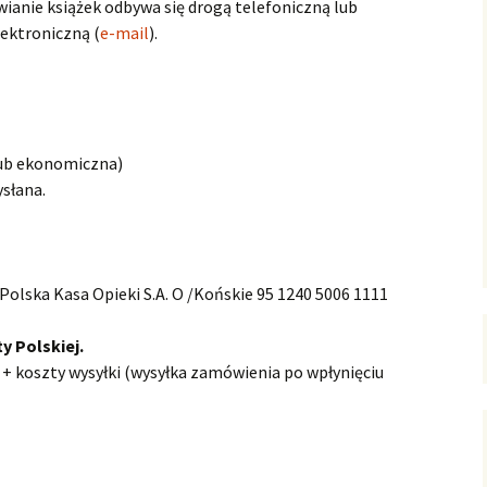
anie książek odbywa się drogą telefoniczną lub
lektroniczną (
e-mail
).
lub ekonomiczna)
ysłana.
Polska Kasa Opieki S.A. O /Końskie 95 1240 5006 1111
y Polskiej.
+ koszty wysyłki (wysyłka zamówienia po wpłynięciu