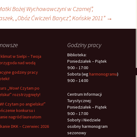
Matki Bożej Wychowawczyni w Czarnej”,
naszek, „Obóz Ćwiczeń Barycz”, Końskie 2011”
→
jnowsze
Godziny pracy
Biblioteka:
 klimat w Sielpi – Twoja
Poniedziałek – Piątek
przygoda nad wodą
9:00 – 17:00
cyjne godziny pracy
Sobota (wg
harmonogramu
)
oteki!
9:00 – 14:00
urs „Wow! Czytam po
Centrum Informacji
elsku!” rozstrzygnięty!
Turystycznej:
! Czytam po angielsku!”
Poniedziałek – Piątek
ńczenie konkursu i
9:00 – 17:00
anie nagród laureatom
Soboty i Niedziele
kanie DKK – Czerwiec 2026
osobny harmonogram
sezonowy