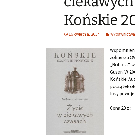
ciekawych 
Małoletnich
Małoletnich – w
skrócona dla m
Końskie 2
Deklaracja dostępności
Exlibrisy Biblioteki
16 kwietnia, 2014
Wydawnictwa 
Godziny pracy
Praca w soboty
Wspomnienia
żołnierza O
Historia
„Robota”, w
Gusen. W 20
Struktura
Końskie. Aut
Wsparcie finansowe
początek ok
losy powoje
Cena 28 zł.