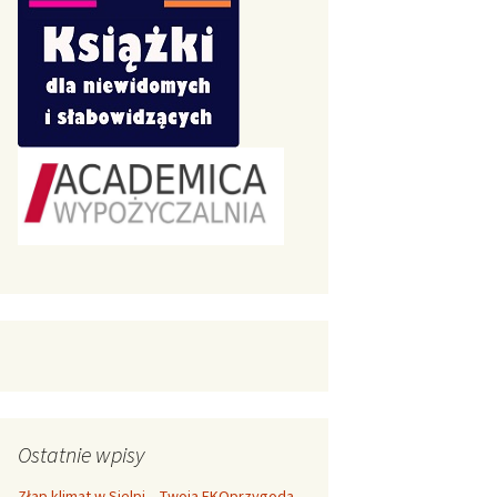
Ostatnie wpisy
Złap klimat w Sielpi – Twoja EKOprzygoda