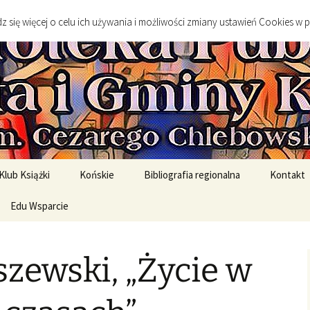
go
 się więcej o celu ich używania i możliwości zmiany ustawień Cookies w 
 Publiczna Mias
Klub Książki
Końskie
Bibliografia regionalna
Kontakt
spotkanie DKK
Edu Wsparcie
Sylwetki twórców
Sztuka
spotkań DKK
Edukacja Szkolna
Literatura
szewski, „Życie w
English Original Books /
Środowisko geograficzne
Wersje oryginalne
Historia
rony
English Graded Readers /