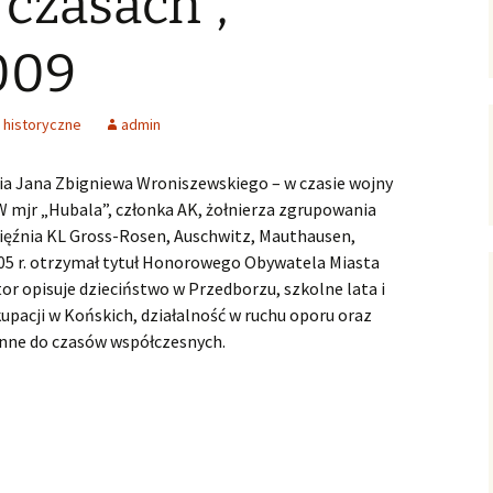
czasach”,
ersja
wersje uproszczone /
ałoletnich
poziomowane
Zagadnienia gospodarcze
009
Polish-English Books /
Nauka, oświata, kultura
Wersje polsko-angielskie
historyczne
admin
English Books for Kids &
Youth / Książki dla Dzieci
& Młodzieży
 Jana Zbigniewa Wroniszewskiego – w czasie wojny
W mjr „Hubala”, członka AK, żołnierza zgrupowania
Literary Language
ięźnia KL Gross-Rosen, Auschwitz, Mauthausen,
Workshops / Literackie
05 r. otrzymał tytuł Honorowego Obywatela Miasta
Warsztaty Językowe
or opisuje dzieciństwo w Przedborzu, szkolne lata i
Konkurs: WOW! Czytam
upacji w Końskich, działalność w ruchu oporu oraz
Po Angielsku
nne do czasów współczesnych.
English Club