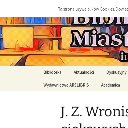
imienia Cezarego Chlebowskie
Przejdź
Ta strona używa plików Cookies. Dowiedz
do
treści
Biblioteka
Końskie
Biblioteka
Aktualności
Dyskusyjny 
Nasz patron Cezary
Wydawnictwo ARSLIBRIS
Academica
Najbliższe 
Chlebowski
Wydawnictwa
Relacje ze 
Biblioteki gminne
historyczne
J. Z. Wroni
Regulaminy i RODO
Wydawnictwa literackie
Standardy Ochrony
Jak kupować?
Standardy Och