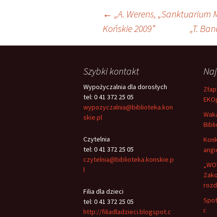
Nawigacja
←
„A. Werens, „Sanktuarium 
Końskie 2009”
„T. Ba
wpisu
Szybki kontakt
Na
Wypożyczalnia dla dorosłych
Złap
tel: 0 41 372 25 05
EKO
wypozyczalnia@biblioteka.kon
Waka
skie.pl
Bibli
Czytelnia
Konk
tel: 0 41 372 25 05
angi
czytelnia@biblioteka.konskie.p
„WOW
l
Zako
rozd
Filia dla dzieci
Spot
tel: 0 41 372 25 05
r.
http://filiadladzieci.blogspot.c