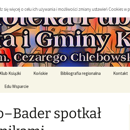
go
 się więcej o celu ich używania i możliwości zmiany ustawień Cookies w 
 Publiczna Mias
Klub Książki
Końskie
Bibliografia regionalna
Kontakt
spotkanie DKK
Edu Wsparcie
Sylwetki twórców
Sztuka
spotkań DKK
Edukacja Szkolna
Literatura
o–Bader spotkał
English Original Books /
Środowisko geograficzne
Wersje oryginalne
Historia
rony
English Graded Readers /