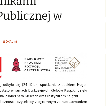
elnikami
ersja
wersje uproszczone /
ałoletnich
poziomowane
Zagadnienia gospodarcze
 Publicznej w
Polish-English Books /
Nauka, oświata, kultura
Wersje polsko-angielskie
English Books for Kids &
Youth / Książki dla Dzieci
& Młodzieży
DKAdmin
Literary Language
Workshops / Literackie
Warsztaty Językowe
Konkurs: WOW! Czytam
Po Angielsku
English Club
j odbyło się (24 IX br.) spotkanie z Jackiem Hugo-
stało w ramach Dyskusyjnych Klubów Książki, dzięki
ą Publiczną w Kielcach oraz Instytutem Książki.
bliczność – czytelnicy z ogromnym zainteresowaniem