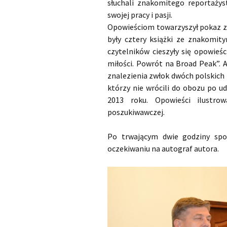
słuchali znakomitego reportażys
swojej pracy i pasji.
Opowieściom towarzyszył pokaz zd
były cztery książki ze znakomit
czytelników cieszyły się opowieśc
miłości. Powrót na Broad Peak”. 
znalezienia zwłok dwóch polskich
którzy nie wrócili do obozu po 
2013 roku. Opowieści ilustro
poszukiwawczej.
Po trwającym dwie godziny spotk
oczekiwaniu na autograf autora.