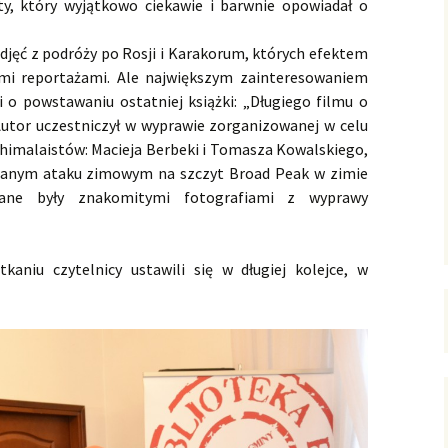
ty, który wyjątkowo ciekawie i barwnie opowiadał o
jęć z podróży po Rosji i Karakorum, których efektem
ymi reportażami. Ale największym zainteresowaniem
i o powstawaniu ostatniej książki: „Długiego filmu o
Autor uczestniczył w wyprawie zorganizowanej w celu
 himalaistów: Macieja Berbeki i Tomasza Kowalskiego,
udanym ataku zimowym na szczyt Broad Peak w zimie
wane były znakomitymi fotografiami z wyprawy
aniu czytelnicy ustawili się w długiej kolejce, w