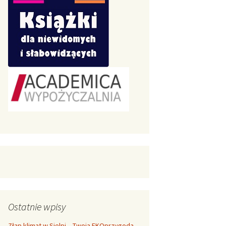
Ostatnie wpisy
Złap klimat w Sielpi – Twoja EKOprzygoda