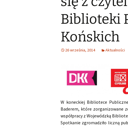
się z czyt
Małoletnich
Małoletnich – w
skrócona dla m
Biblioteki
Deklaracja dostępności
Exlibrisy Biblioteki
Końskich
Godziny pracy
Praca w soboty
26 września, 2014
Aktualności
Historia
Struktura
Wsparcie finansowe
W koneckiej Bibliotece Publiczne
Baderem, które zorganizowane zo
współpracy z Wojewódzką Bibliotek
Spotkanie zgromadziło liczną pu