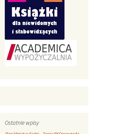
Ostatnie wpisy
Złap klimat w Sielpi – Twoja EKOprzygoda