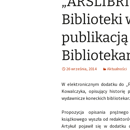
„ARSLIBRI
Małoletnich
Małoletnich – w
skrócona dla m
Biblioteki
Deklaracja dostępności
Exlibrisy Biblioteki
publikacją
Godziny pracy
Praca w soboty
Biblioteka
Historia
26 września, 2014
Aktualności
Struktura
Wsparcie finansowe
W elektronicznym dodatku do „Po
Kowalczyka, opisujący historię 
wydawnicze koneckich bibliotekarz
Propozycja opisania prężnego
książkowego wyszła od redaktor
Artykuł pojawił się w dodatku 