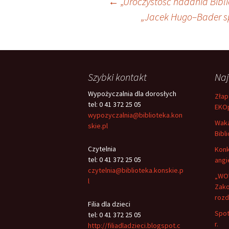
Nawigacja
←
„Uroczystość nadania Bibl
„Jacek Hugo–Bader spo
wpisu
Szybki kontakt
Na
Wypożyczalnia dla dorosłych
Złap
tel: 0 41 372 25 05
EKO
wypozyczalnia@biblioteka.kon
Waka
skie.pl
Bibli
Czytelnia
Konk
tel: 0 41 372 25 05
angi
czytelnia@biblioteka.konskie.p
„WOW
l
Zako
rozd
Filia dla dzieci
Spot
tel: 0 41 372 25 05
r.
http://filiadladzieci.blogspot.c