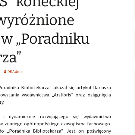
S” koneckiej
ersja
wersje uproszczone /
ałoletnich
poziomowane
Zagadnienia gospodarcze
 wyróżnione
Polish-English Books /
Nauka, oświata, kultura
Wersje polsko-angielskie
 w „Poradniku
English Books for Kids &
Youth / Książki dla Dzieci
& Młodzieży
rza”
Literary Language
Workshops / Literackie
DKAdmin
Warsztaty Językowe
Konkurs: WOW! Czytam
radnika Bibliotekarza” ukazał się artykuł Dariusza
Po Angielsku
powstania wydawnictwa „Arslibris” oraz osiągnięcia
y.
English Club
 i dynamicznie rozwijającego się wydawnictwa
ów znanego ogólnopolskiego czasopisma fachowego.
do „Poradnika Bibliotekarza”. Jest on poświęcony