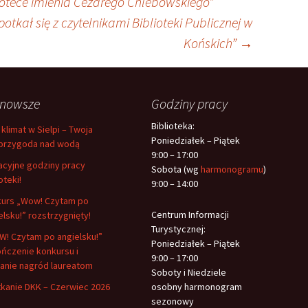
iotece imienia Cezarego Chlebowskiego”
tkał się z czytelnikami Biblioteki Publicznej w
Końskich”
→
jnowsze
Godziny pracy
Biblioteka:
 klimat w Sielpi – Twoja
Poniedziałek – Piątek
przygoda nad wodą
9:00 – 17:00
cyjne godziny pracy
Sobota (wg
harmonogramu
)
oteki!
9:00 – 14:00
urs „Wow! Czytam po
Centrum Informacji
elsku!” rozstrzygnięty!
Turystycznej:
! Czytam po angielsku!”
Poniedziałek – Piątek
ńczenie konkursu i
9:00 – 17:00
anie nagród laureatom
Soboty i Niedziele
kanie DKK – Czerwiec 2026
osobny harmonogram
sezonowy