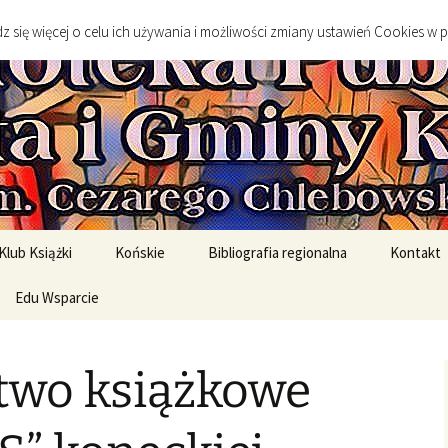
go
 się więcej o celu ich używania i możliwości zmiany ustawień Cookies w 
 Publiczna Mias
Klub Książki
Końskie
Bibliografia regionalna
Kontakt
spotkanie DKK
Edu Wsparcie
Sylwetki twórców
Sztuka
spotkań DKK
Edukacja Szkolna
Literatura
wo książkowe
English Original Books /
Środowisko geograficzne
Wersje oryginalne
Historia
rony
English Graded Readers /