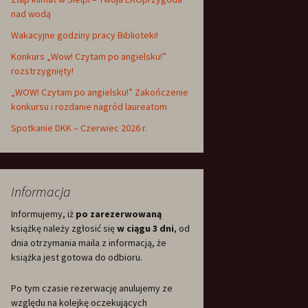
nad wodą
Wakacyjne godziny pracy Biblioteki!
Konkurs „Wow! Czytam po angielsku!”
rozstrzygnięty!
„WOW! Czytam po angielsku!” Zakończenie
konkursu i rozdanie nagród laureatom
Spotkanie DKK – Czerwiec 2026 r.
Informacja
Informujemy, iż
po zarezerwowaną
książkę należy zgłosić się
w ciągu 3 dni
, od
dnia otrzymania maila z informacją, że
książka jest gotowa do odbioru.
Po tym czasie rezerwację anulujemy ze
względu na kolejkę oczekujących