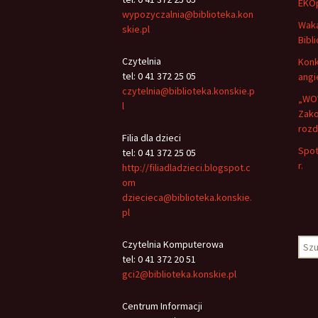
EKO
wypozyczalnia@biblioteka.kon
Waka
skie.pl
Bibli
Czytelnia
Konk
tel: 0 41 372 25 05
angi
czytelnia@biblioteka.konskie.p
„WOW
l
Zako
rozd
Filia dla dzieci
Spot
tel: 0 41 372 25 05
r.
http://filiadladzieci.blogspot.c
om
dziecieca@biblioteka.konskie.
pl
Szuk
Czytelnia Komputerowa
tel: 0 41 372 20 51
gci2@biblioteka.konskie.pl
Centrum Informacji