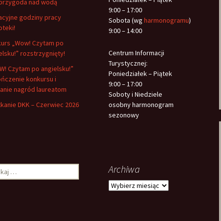
przygoda nad wodą
9:00 – 17:00
cyjne godziny pracy
Sobota (wg
harmonogramu
)
oteki!
9:00 – 14:00
urs „Wow! Czytam po
Centrum Informacji
elsku!” rozstrzygnięty!
Turystycznej:
! Czytam po angielsku!”
Poniedziałek – Piątek
ńczenie konkursu i
9:00 – 17:00
anie nagród laureatom
Soboty i Niedziele
kanie DKK – Czerwiec 2026
osobny harmonogram
sezonowy
Archiwa
aj:
Archiwa