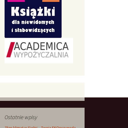
Ostatnie wpisy
Złap klimat w Sielpi – Twoja EKOprzygoda