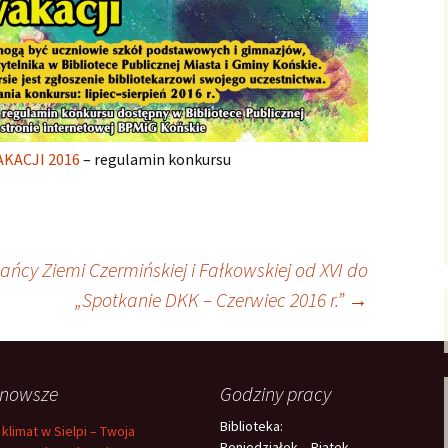
KACJI 2016
– regulamin konkursu
cy Ziemi Czermińskiej i Fałkowskiej od XVI do
„Spotkanie DKK – Czerwiec 2016 r.”
→
jnowsze
Godziny pracy
Biblioteka:
 klimat w Sielpi – Twoja
Poniedziałek – Piątek