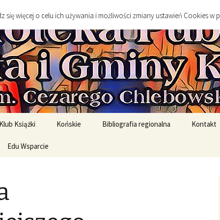
go
 się więcej o celu ich używania i możliwości zmiany ustawień Cookies w 
 Publiczna Mias
Klub Książki
Końskie
Bibliografia regionalna
Kontakt
spotkanie DKK
Edu Wsparcie
Sylwetki twórców
Sztuka
spotkań DKK
Edukacja Szkolna
Literatura
a
English Original Books /
Środowisko geograficzne
Wersje oryginalne
Historia
rony
English Graded Readers /