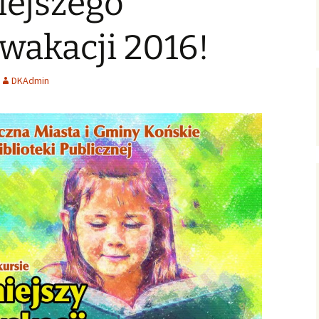
iejszego
ersja
wersje uproszczone /
ałoletnich
poziomowane
Zagadnienia gospodarcze
 wakacji 2016!
Polish-English Books /
Nauka, oświata, kultura
Wersje polsko-angielskie
DKAdmin
English Books for Kids &
Youth / Książki dla Dzieci
& Młodzieży
Literary Language
Workshops / Literackie
Warsztaty Językowe
Konkurs: WOW! Czytam
Po Angielsku
English Club