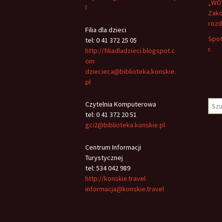
„WOW
l
Zako
rozd
Filia dla dzieci
Spot
tel: 0 41 372 25 05
r.
http://filiadladzieci.blogspot.c
om
dziecieca@biblioteka.konskie.
pl
Szuk
Czytelnia Komputerowa
tel: 0 41 372 20 51
gci2@biblioteka.konskie.pl
Centrum Informacji
Turystycznej
tel: 534 042 989
http://konskie.travel
informacja@konskie.travel