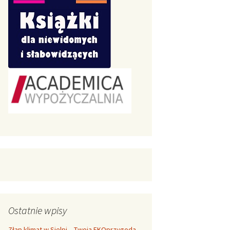
Ostatnie wpisy
Złap klimat w Sielpi – Twoja EKOprzygoda