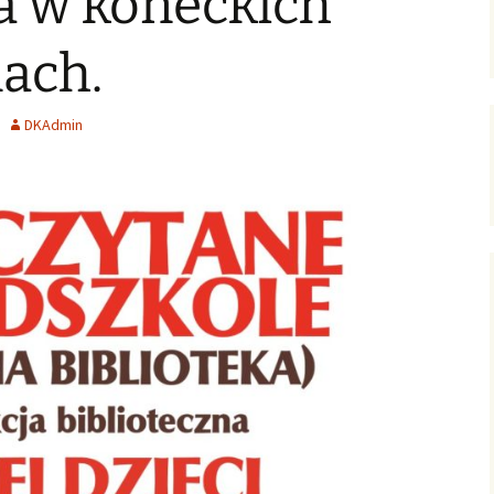
a w koneckich
ersja
wersje uproszczone /
ałoletnich
poziomowane
Zagadnienia gospodarcze
ach.
Polish-English Books /
Nauka, oświata, kultura
Wersje polsko-angielskie
DKAdmin
English Books for Kids &
Youth / Książki dla Dzieci
& Młodzieży
Literary Language
Workshops / Literackie
Warsztaty Językowe
Konkurs: WOW! Czytam
Po Angielsku
English Club