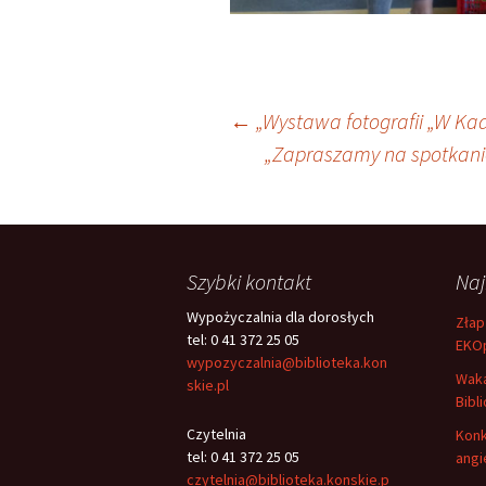
Nawigacja
←
„Wystawa fotografii „W Ka
„Zapraszamy na spotkanie
wpisu
Szybki kontakt
Na
Wypożyczalnia dla dorosłych
Złap
tel: 0 41 372 25 05
EKO
wypozyczalnia@biblioteka.kon
Waka
skie.pl
Bibli
Czytelnia
Konk
tel: 0 41 372 25 05
angi
czytelnia@biblioteka.konskie.p