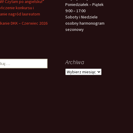
! Czytam po angielsku!”
Poniedziałek – Piątek
ńczenie konkursu i
9:00 – 17:00
anie nagród laureatom
Soboty i Niedziele
kanie DKK – Czerwiec 2026
osobny harmonogram
sezonowy
Archiwa
aj:
Archiwa