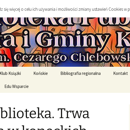
go
 się więcej o celu ich używania i możliwości zmiany ustawień Cookies w 
 Publiczna Mias
Klub Książki
Końskie
Bibliografia regionalna
Kontakt
spotkanie DKK
Edu Wsparcie
Sylwetki twórców
Sztuka
spotkań DKK
Edukacja Szkolna
Literatura
blioteka. Trwa
English Original Books /
Środowisko geograficzne
Wersje oryginalne
Historia
rony
English Graded Readers /