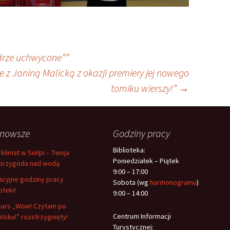
drze uchwycone””
 z Janiną Malicką z okazji premiery jej nowego
tomiku wierszy!”
→
jnowsze
Godziny pracy
Biblioteka:
 klimat w Sielpi – Twoja
Poniedziałek – Piątek
przygoda nad wodą
9:00 – 17:00
cyjne godziny pracy
Sobota (wg
harmonogramu
)
oteki!
9:00 – 14:00
urs „Wow! Czytam po
Centrum Informacji
elsku!” rozstrzygnięty!
Turystycznej: