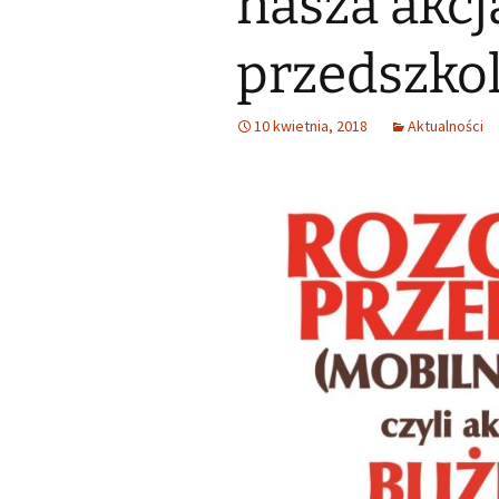
nasza akcj
Małoletnich
Małoletnich – w
skrócona dla m
przedszkol
Deklaracja dostępności
Exlibrisy Biblioteki
10 kwietnia, 2018
Aktualności
Godziny pracy
Praca w soboty
Historia
Struktura
Wsparcie finansowe