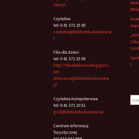
Waka
skie.pl
Bibli
Czytelnia
Konk
tel: 0 41 372 25 05
angi
czytelnia@biblioteka.konskie.p
„WOW
l
Zako
rozd
Filia dla dzieci
Spot
tel: 0 41 372 25 05
r.
http://filiadladzieci.blogspot.c
om
dziecieca@biblioteka.konskie.
pl
Szuk
Czytelnia Komputerowa
tel: 0 41 372 20 51
gci2@biblioteka.konskie.pl
Centrum Informacji
Turystycznej
tel: 534 042 989