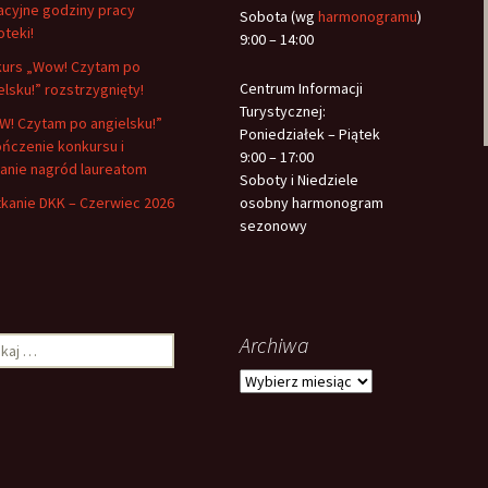
cyjne godziny pracy
Sobota (wg
harmonogramu
)
oteki!
9:00 – 14:00
urs „Wow! Czytam po
Centrum Informacji
elsku!” rozstrzygnięty!
Turystycznej:
! Czytam po angielsku!”
Poniedziałek – Piątek
ńczenie konkursu i
9:00 – 17:00
anie nagród laureatom
Soboty i Niedziele
kanie DKK – Czerwiec 2026
osobny harmonogram
sezonowy
Archiwa
aj:
Archiwa