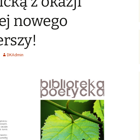
icką z okazji
ersja
wersje uproszczone /
ałoletnich
poziomowane
Zagadnienia gospodarcze
jej nowego
Polish-English Books /
Nauka, oświata, kultura
Wersje polsko-angielskie
rszy!
English Books for Kids &
Youth / Książki dla Dzieci
& Młodzieży
DKAdmin
Literary Language
Workshops / Literackie
Warsztaty Językowe
Konkurs: WOW! Czytam
Po Angielsku
English Club