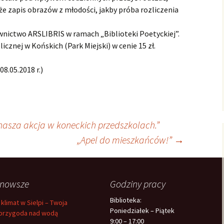
e zapis obrazów z młodości, jakby próba rozliczenia
wnictwo ARSLIBRIS w ramach „Biblioteki Poetyckiej”.
icznej w Końskich (Park Miejski) w cenie 15 zł.
8.05.2018 r.)
nasza akcja w koneckich przedszkolach.”
„Apel do mieszkańców!”
→
jnowsze
Godziny pracy
Biblioteka:
 klimat w Sielpi – Twoja
Poniedziałek – Piątek
przygoda nad wodą
9:00 – 17:00