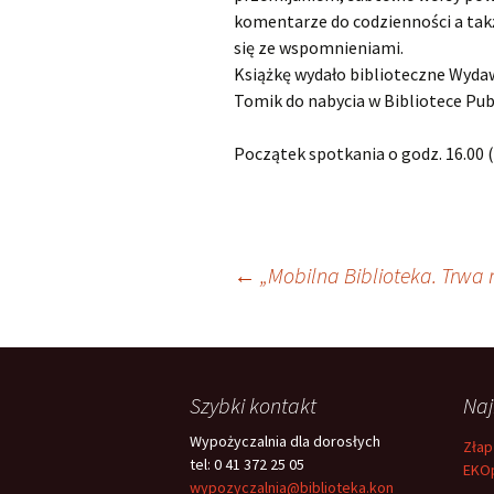
komentarze do codzienności a takż
się ze wspomnieniami.
Książkę wydało biblioteczne Wyda
Tomik do nabycia w Bibliotece Publ
Początek spotkania o godz. 16.00 (0
Nawigacja
←
„Mobilna Biblioteka. Trwa 
wpisu
Szybki kontakt
Na
Wypożyczalnia dla dorosłych
Złap
tel: 0 41 372 25 05
EKO
wypozyczalnia@biblioteka.kon