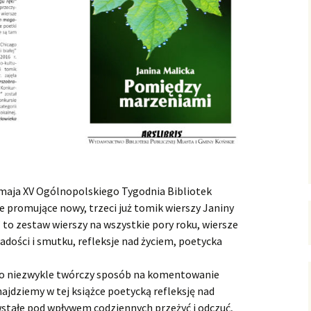
maja XV Ogólnopolskiego Tygodnia Bibliotek
 promujące nowy, trzeci już tomik wierszy Janiny
to zestaw wierszy na wszystkie pory roku, wiersze
adości i smutku, refleksje nad życiem, poetycka
i to niezwykle twórczy sposób na komentowanie
ajdziemy w tej książce poetycką refleksję nad
stałe pod wpływem codziennych przeżyć i odczuć,