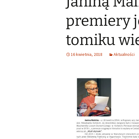
Janiną Mal
Małoletnich
Małoletnich – w
skrócona dla m
premiery 
Deklaracja dostępności
Exlibrisy Biblioteki
tomiku wie
Godziny pracy
Praca w soboty
16 kwietnia, 2018
Aktualności
Historia
Struktura
Wsparcie finansowe