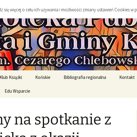
go
 się więcej o celu ich używania i możliwości zmiany ustawień Cookies w 
 Publiczna Mias
Klub Książki
Końskie
Bibliografia regionalna
Kontakt
spotkanie DKK
Edu Wsparcie
Sylwetki twórców
Sztuka
spotkań DKK
Edukacja Szkolna
Literatura
y na spotkanie z
English Original Books /
Środowisko geograficzne
Wersje oryginalne
Historia
rony
English Graded Readers /