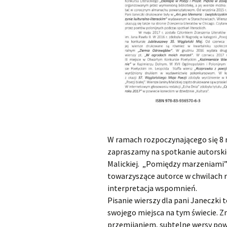
W ramach rozpoczynającego się 8 
zapraszamy na spotkanie autorskie
Malickiej. „Pomiędzy marzeniami” 
towarzyszące autorce w chwilach r
interpretacja wspomnień.
Pisanie wierszy dla pani Janeczk
swojego miejsca na tym świecie. Zn
przemijaniem, subtelne wersy pow