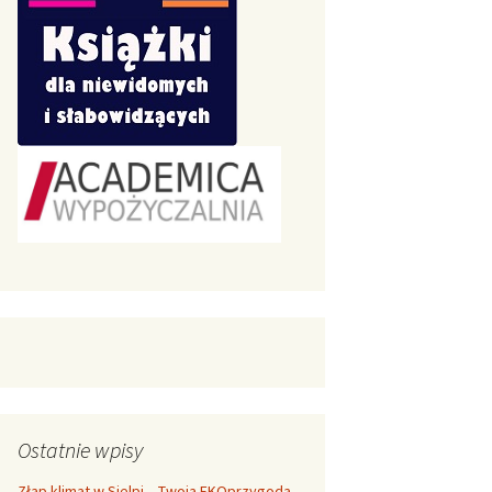
Ostatnie wpisy
Złap klimat w Sielpi – Twoja EKOprzygoda