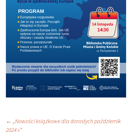
Nawigacja
←
„Nowości książkowe dla dorosłych październik
2024 r.”