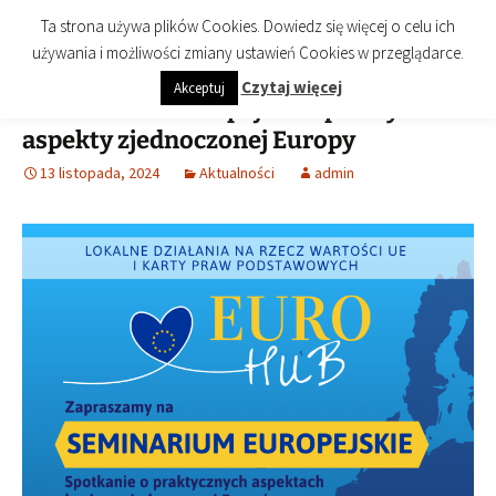
imienia Cezarego Chlebowskiego
Przejdź
Szukaj:
Biblioteka Publiczna Miasta i
Menu
Ta strona używa plików Cookies. Dowiedz się więcej o celu ich
do
Gminy Końskie
używania i możliwości zmiany ustawień Cookies w przeglądarce.
treści
Czytaj więcej
Akceptuj
Seminarium Europejskie- praktyczne
aspekty zjednoczonej Europy
13 listopada, 2024
Aktualności
admin