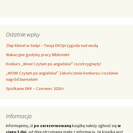
Ostatnie wpisy
Złap klimat w Sielpi – Twoja EKOprzygoda nad wodą
Wakacyjne godziny pracy Biblioteki!
Konkurs „Wow! Czytam po angielsku!” rozstrzygnięty!
„WOW! Czytam po angielsku!” Zakończenie konkursu i rozdanie
nagród laureatom
Spotkanie DKK – Czerwiec 2026 r.
Informacja
Informujemy, iż
po zarezerwowaną
książkę należy zgłosić się
w
ciągu 3 dni
, od dnia otrzymania maila z informacją, że książka jest