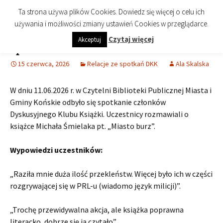
imienia Cezarego Chlebowskiego
Przejdź
Szukaj:
Biblioteka Publiczna Miasta i
Menu
Ta strona używa plików Cookies. Dowiedz się więcej o celu ich
do
Gminy Końskie
używania i możliwości zmiany ustawień Cookies w przeglądarce.
treści
Czytaj więcej
Akceptuj
Spotkanie DKK – Czerwiec 2026 r.
15 czerwca, 2026
Relacje ze spotkań DKK
Ala Skalska
W dniu 11.06.2026 r. w Czytelni Biblioteki Publicznej Miasta i
Gminy Końskie odbyło się spotkanie członków
Dyskusyjnego Klubu Książki. Uczestnicy rozmawiali o
książce Michała Śmielaka pt. „Miasto burz”.
Wypowiedzi uczestników:
„Raziła mnie duża ilość przekleństw. Więcej było ich w części
rozgrywającej się w PRL-u (wiadomo język milicji)”.
„Trochę przewidywalna akcja, ale książka poprawna
literacko, dobrze się ją czytało”.