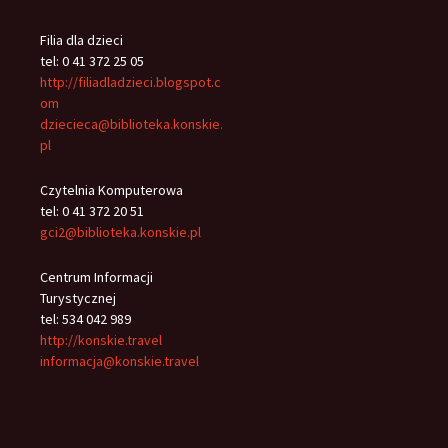
Filia dla dzieci
tel: 0 41 372 25 05
http://filiadladzieci.blogspot.c
om
dziecieca@biblioteka.konskie.
pl
Czytelnia Komputerowa
tel: 0 41 372 20 51
gci2@biblioteka.konskie.pl
Centrum Informacji
Turystycznej
tel: 534 042 989
http://konskie.travel
informacja@konskie.travel