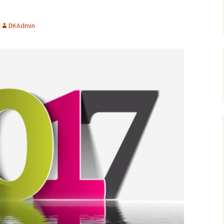
!
ersja
wersje uproszczone /
ałoletnich
poziomowane
Zagadnienia gospodarcze
DKAdmin
Polish-English Books /
Nauka, oświata, kultura
Wersje polsko-angielskie
English Books for Kids &
Youth / Książki dla Dzieci
& Młodzieży
Literary Language
Workshops / Literackie
Warsztaty Językowe
Konkurs: WOW! Czytam
Po Angielsku
English Club