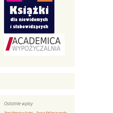
Ostatnie wpisy
Złap klimat w Sielpi – Twoja EKOprzygoda