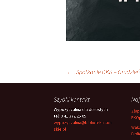
Nawigacja
←
„Spotkanie DKK – Grudzień 
wpisu
Szybki kontakt
Na
Wypożyczalnia dla dorosłych
Złap
tel: 0 41 372 25 05
EKO
wypozyczalnia@biblioteka.kon
Waka
skie.pl
Bibli