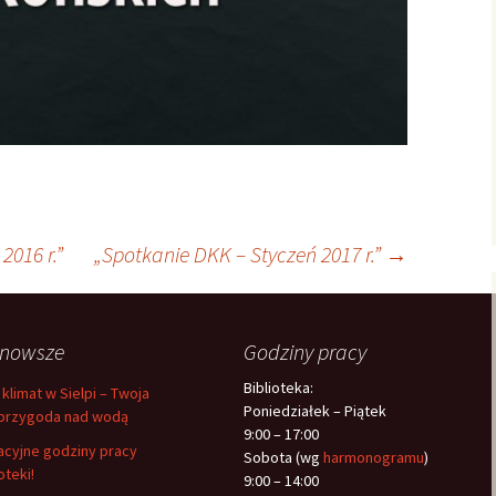
2016 r.”
„Spotkanie DKK – Styczeń 2017 r.”
→
jnowsze
Godziny pracy
Biblioteka:
 klimat w Sielpi – Twoja
Poniedziałek – Piątek
przygoda nad wodą
9:00 – 17:00
cyjne godziny pracy
Sobota (wg
harmonogramu
)
oteki!
9:00 – 14:00