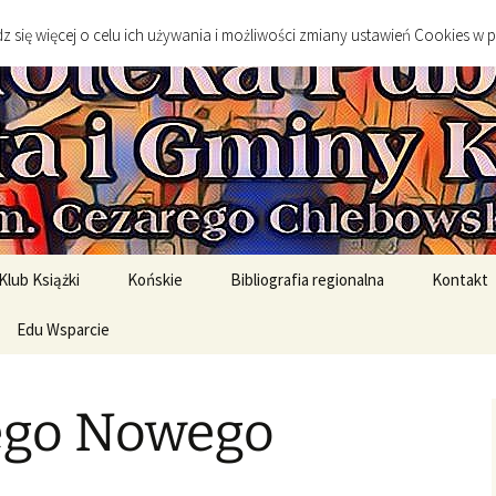
go
 się więcej o celu ich używania i możliwości zmiany ustawień Cookies w 
 Publiczna Mias
Klub Książki
Końskie
Bibliografia regionalna
Kontakt
spotkanie DKK
Edu Wsparcie
Sylwetki twórców
Sztuka
spotkań DKK
Edukacja Szkolna
Literatura
ego Nowego
English Original Books /
Środowisko geograficzne
Wersje oryginalne
Historia
rony
English Graded Readers /