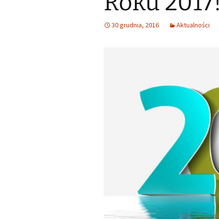
Roku 2017
Małoletnich
Małoletnich – w
skrócona dla m
30 grudnia, 2016
Aktualności
Deklaracja dostępności
Exlibrisy Biblioteki
Godziny pracy
Praca w soboty
Historia
Struktura
Wsparcie finansowe