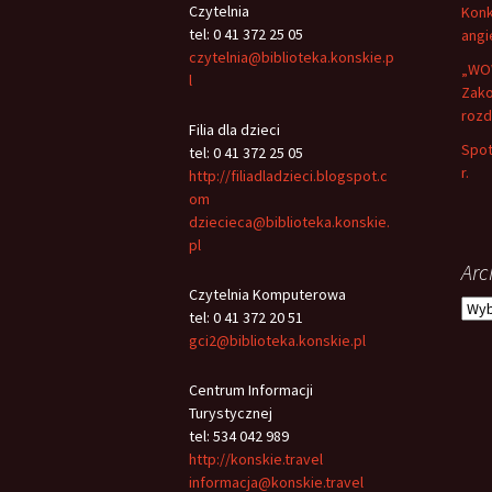
Czytelnia
Konk
tel: 0 41 372 25 05
angi
czytelnia@biblioteka.konskie.p
„WOW
l
Zako
rozd
Filia dla dzieci
Spot
tel: 0 41 372 25 05
r.
http://filiadladzieci.blogspot.c
om
dziecieca@biblioteka.konskie.
pl
Arc
Czytelnia Komputerowa
Arch
tel: 0 41 372 20 51
gci2@biblioteka.konskie.pl
Centrum Informacji
Turystycznej
tel: 534 042 989
http://konskie.travel
informacja@konskie.travel