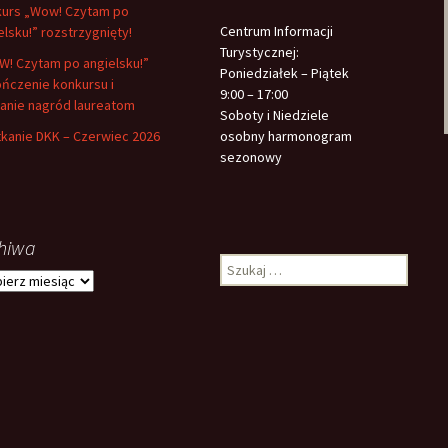
urs „Wow! Czytam po
Centrum Informacji
elsku!” rozstrzygnięty!
Turystycznej:
! Czytam po angielsku!”
Poniedziałek – Piątek
ńczenie konkursu i
9:00 – 17:00
anie nagród laureatom
Soboty i Niedziele
kanie DKK – Czerwiec 2026
osobny harmonogram
sezonowy
hiwa
Szukaj:
iwa