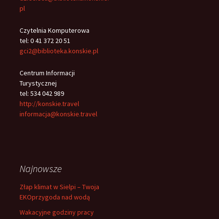
pl
Czytelnia Komputerowa
tel: 0 41 372 20 51
gci2@biblioteka.konskie.pl
Centrum Informacji
Turystycznej
tel: 534 042 989
http://konskie.travel
informacja@konskie.travel
Najnowsze
Złap klimat w Sielpi – Twoja
EKOprzygoda nad wodą
Wakacyjne godziny pracy