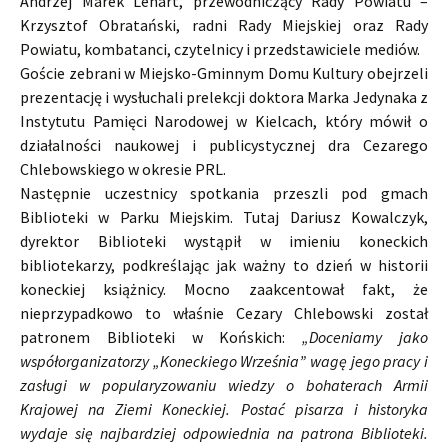
Andrzej Marek Lenart, przewodniczący Rady Powiatu –
Krzysztof Obratański, radni Rady Miejskiej oraz Rady
Powiatu, kombatanci, czytelnicy i przedstawiciele mediów.
Goście zebrani w Miejsko-Gminnym Domu Kultury obejrzeli
prezentację i wysłuchali prelekcji doktora Marka Jedynaka z
Instytutu Pamięci Narodowej w Kielcach, który mówił o
działalności naukowej i publicystycznej dra Cezarego
Chlebowskiego w okresie PRL.
Następnie uczestnicy spotkania przeszli pod gmach
Biblioteki w Parku Miejskim. Tutaj Dariusz Kowalczyk,
dyrektor Biblioteki wystąpił w imieniu koneckich
bibliotekarzy, podkreślając jak ważny to dzień w historii
koneckiej książnicy. Mocno zaakcentował fakt, że
nieprzypadkowo to właśnie Cezary Chlebowski został
patronem Biblioteki w Końskich:
„Doceniamy jako
współorganizatorzy „Koneckiego Września” wagę jego pracy i
zasługi w popularyzowaniu wiedzy o bohaterach Armii
Krajowej na Ziemi Koneckiej. Postać pisarza i historyka
wydaje się najbardziej odpowiednia na patrona Biblioteki.