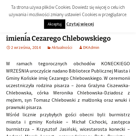
imienia Cezarego Chlebowskiego
Przejdź
Szukaj:
Biblioteka Publiczna Miasta i
Menu
Ta strona używa plików Cookies. Dowiedz się więcej o celu ich
do
Gminy Końskie
używania i możliwości zmiany ustawień Cookies w przeglądarce.
treści
Czytaj więcej
Akceptuj
Uroczystość nadania Bibliotece
imienia Cezarego Chlebowskiego
2 września, 2014
Aktualności
DKAdmin
W ramach tegorocznych obchodów KONECKIEGO
WRZEŚNIA uroczyście nadano Bibliotece Publicznej Miasta i
Gminy Końskie imię Cezarego Chlebowskiego. W ceremonii
uczestniczyła rodzina pisarza – żona Grażyna Ciszewska-
Chlebowska, córka Weronika Chlebowska-Dziadosz z
mężem, syn Tomasz Chlebowski z małżonką oraz wnuki i
prawnuki pisarza.
Wśród licznie przybyłych gości obecni byli: burmistrz
miasta i gminy Końskie – Michał Cichocki, zastępca
burmistrza – Krzysztof Jasiński, wicestarosta konecki –