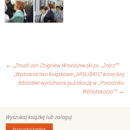
Nawigacja
←
„Zmarł Jan Zbigniew Wroniszewski ps. „Znicz””
„Wydawnictwo książkowe „ARSLIBRIS” koneckiej
Biblioteki wyróżnione publikacją w „Poradniku
wpisu
Bibliotekarza””
→
Wyszukaj książkę lub zaloguj