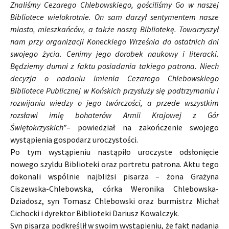
Znaliśmy Cezarego Chlebowskiego, gościliśmy Go w naszej
Bibliotece wielokrotnie. On sam darzył sentymentem nasze
miasto, mieszkańców, a także naszą Bibliotekę. Towarzyszył
nam przy organizacji Koneckiego Września do ostatnich dni
swojego życia. Cenimy jego dorobek naukowy i literacki.
Będziemy dumni z faktu posiadania takiego patrona. Niech
decyzja o nadaniu imienia Cezarego Chlebowskiego
Bibliotece Publicznej w Końskich przysłuży się podtrzymaniu i
rozwijaniu wiedzy o jego twórczości, a przede wszystkim
rozsławi imię bohaterów Armii Krajowej z Gór
Świętokrzyskich”
– powiedział na zakończenie swojego
wystąpienia gospodarz uroczystości.
Po tym wystąpieniu nastąpiło uroczyste odsłonięcie
nowego szyldu Biblioteki oraz portretu patrona. Aktu tego
dokonali wspólnie najbliżsi pisarza – żona Grażyna
Ciszewska-Chlebowska, córka Weronika Chlebowska-
Dziadosz, syn Tomasz Chlebowski oraz burmistrz Michał
Cichocki i dyrektor Biblioteki Dariusz Kowalczyk.
Syn pisarza podkreślił w swoim wystąpieniu, że fakt nadania