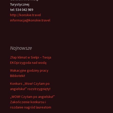
Turystycznej
tel: 534 042 989
http://konskie.travel
informacja@konskie.travel
Najnowsze
Złap klimat w Sielpi – Twoja
EKOprzygoda nad wodą
Wakacyjne godziny pracy
Biblioteki!
Konkurs „Wow! Czytam po
angielsku!” rozstrzygnięty!
„WOW! Czytam po angielsku!”
Zakończenie konkursu i
rozdanie nagród laureatom