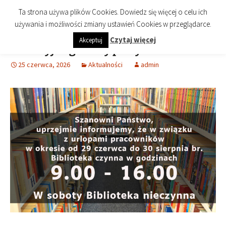
imienia Cezarego Chlebowskiego
Przejdź
Szukaj:
Biblioteka Publiczna Miasta i
Menu
Ta strona używa plików Cookies. Dowiedz się więcej o celu ich
do
Gminy Końskie
używania i możliwości zmiany ustawień Cookies w przeglądarce.
treści
Czytaj więcej
Akceptuj
Wakacyjne godziny pracy Biblioteki!
25 czerwca, 2026
Aktualności
admin