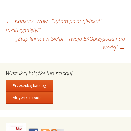
Nawigacja
←
„Konkurs „Wow! Czytam po angielsku!”
rozstrzygnięty!”
„Złap klimat w Sielpi – Twoja EKOprzygoda nad
wpisu
wodą”
→
Wyszukaj książkę lub zaloguj