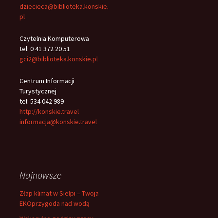
dziecieca@biblioteka.konskie.
pl
Czytelnia Komputerowa
tel: 0 41 372 20 51
gci2@biblioteka.konskie.pl
Centrum Informacji
Turystycznej
tel: 534 042 989
http://konskie.travel
informacja@konskie.travel
Najnowsze
Złap klimat w Sielpi – Twoja
EKOprzygoda nad wodą