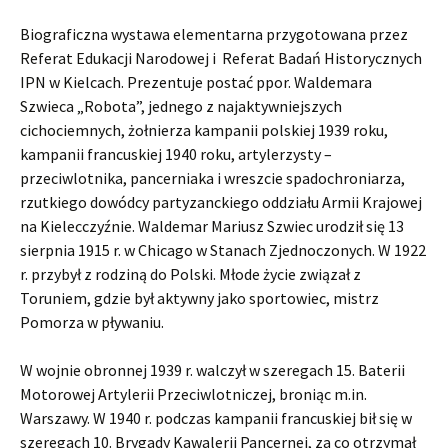
Biograficzna wystawa elementarna przygotowana przez
Referat Edukacji Narodowej i Referat Badań Historycznych
IPN w Kielcach. Prezentuje postać ppor. Waldemara
Szwieca „Robota”, jednego z najaktywniejszych
cichociemnych, żołnierza kampanii polskiej 1939 roku,
kampanii francuskiej 1940 roku, artylerzysty –
przeciwlotnika, pancerniaka i wreszcie spadochroniarza,
rzutkiego dowódcy partyzanckiego oddziału Armii Krajowej
na Kielecczyźnie. Waldemar Mariusz Szwiec urodził się 13
sierpnia 1915 r. w Chicago w Stanach Zjednoczonych. W 1922
r. przybył z rodziną do Polski. Młode życie związał z
Toruniem, gdzie był aktywny jako sportowiec, mistrz
Pomorza w pływaniu.
W wojnie obronnej 1939 r. walczył w szeregach 15. Baterii
Motorowej Artylerii Przeciwlotniczej, broniąc m.in.
Warszawy. W 1940 r. podczas kampanii francuskiej bił się w
szeregach 10. Brygady Kawalerii Pancernej, za co otrzymał