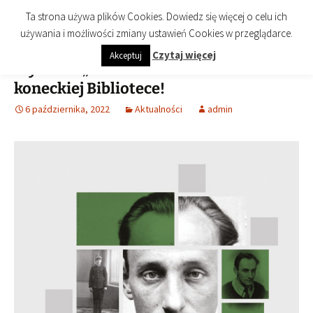
imienia Cezarego Chlebowskiego
Przejdź
Szukaj:
Biblioteka Publiczna Miasta i
Menu
Ta strona używa plików Cookies. Dowiedz się więcej o celu ich
do
Gminy Końskie
używania i możliwości zmiany ustawień Cookies w przeglądarce.
treści
Czytaj więcej
Akceptuj
Wystawa „Waldemar Szwiec ROBOT” w
koneckiej Bibliotece!
6 października, 2022
Aktualności
admin