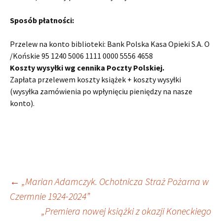
Sposób płatności:
Przelew na konto biblioteki: Bank Polska Kasa Opieki S.A. O
/Końskie 95 1240 5006 1111 0000 5556 4658
Koszty wysyłki wg cennika Poczty Polskiej.
Zapłata przelewem koszty książek + koszty wysyłki
(wysyłka zamówienia po wpłynięciu pieniędzy na nasze
konto).
Nawigacja
←
„Marian Adamczyk. Ochotnicza Straż Pożarna w
Czermnie 1924-2024”
„Premiera nowej książki z okazji Koneckiego
wpisu