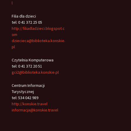
l
Filia dla dzieci
tel: 0 41 372 25 05
http://filiadladzieci.blogspot.c
om
dziecieca@biblioteka.konskie.
pl
Czytelnia Komputerowa
tel: 0 41 372 20 51
gci2@biblioteka.konskie.pl
Centrum Informacji
Turystycznej
tel: 534 042 989
http://konskie.travel
informacja@konskie.travel