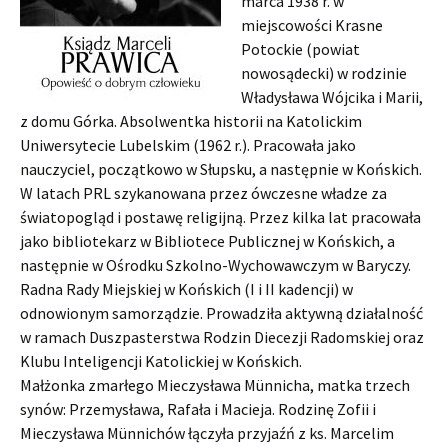
marca 1938 r. w
miejscowości Krasne
Potockie (powiat
nowosądecki) w rodzinie
Władysława Wójcika i Marii,
z domu Górka. Absolwentka historii na Katolickim
Uniwersytecie Lubelskim (1962 r.). Pracowała jako
nauczyciel, początkowo w Słupsku, a następnie w Końskich.
W latach PRL szykanowana przez ówczesne władze za
światopogląd i postawę religijną. Przez kilka lat pracowała
jako bibliotekarz w Bibliotece Publicznej w Końskich, a
następnie w Ośrodku Szkolno-Wychowawczym w Baryczy.
Radna Rady Miejskiej w Końskich (I i II kadencji) w
odnowionym samorządzie. Prowadziła aktywną działalność
w ramach Duszpasterstwa Rodzin Diecezji Radomskiej oraz
Klubu Inteligencji Katolickiej w Końskich.
Małżonka zmarłego Mieczysława Münnicha, matka trzech
synów: Przemysława, Rafała i Macieja. Rodzinę Zofii i
Mieczysława Münnichów łączyła przyjaźń z ks. Marcelim