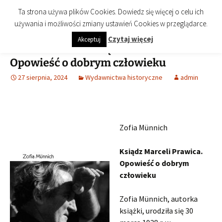
imienia Cezarego Chlebowskiego
Przejdź
Szukaj:
Biblioteka Publiczna Miasta i
Menu
Ta strona używa plików Cookies. Dowiedz się więcej o celu ich
do
Gminy Końskie
używania i możliwości zmiany ustawień Cookies w przeglądarce.
treści
Czytaj więcej
Akceptuj
Zofia Münnich. Ksiądz Marceli Prawica.
Opowieść o dobrym człowieku
27 sierpnia, 2024
Wydawnictwa historyczne
admin
Zofia Münnich
Ksiądz Marceli Prawica.
Opowieść o dobrym
człowieku
Zofia Münnich, autorka
książki, urodziła się 30