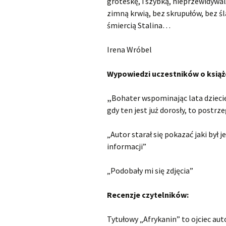
groteskę, i szybką, nieprzewidywal
zimną krwią, bez skrupułów, bez śl
śmiercią Stalina…
Irena Wróbel
Wypowiedzi uczestników o książc
„
Bohater wspominając lata dziecię
gdy ten jest już dorosły, to postrz
„Autor starał się pokazać jaki był
informacji”
„Podobały mi się zdjęcia”
Recenzje czytelników:
Tytułowy „Afrykanin” to ojciec aut