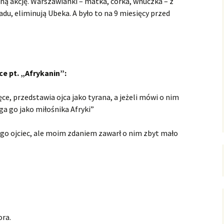
ną akcję. Warszawianki – matka, córka, wnuczka – z
adu, eliminują Ubeka. A było to na 9 miesięcy przed
e pt. „Afrykanin”:
ce, przedstawia ojca jako tyrana, a jeżeli mówi o nim
ega go jako miłośnika Afryki”
 jego ojciec, ale moim zdaniem zawarł o nim zbyt mało
ora.