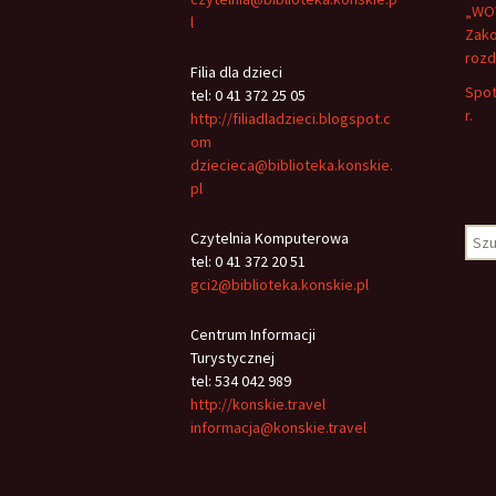
„WOW
l
Zako
rozd
Filia dla dzieci
Spot
tel: 0 41 372 25 05
r.
http://filiadladzieci.blogspot.c
om
dziecieca@biblioteka.konskie.
pl
Szuk
Czytelnia Komputerowa
tel: 0 41 372 20 51
gci2@biblioteka.konskie.pl
Centrum Informacji
Turystycznej
tel: 534 042 989
http://konskie.travel
informacja@konskie.travel