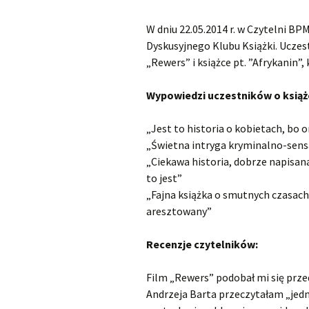
Małoletnich
Małoletnich – w
skrócona dla m
W dniu 22.05.2014 r. w Czytelni BP
Deklaracja dostępności
Dyskusyjnego Klubu Książki. Uczest
„Rewers” i książce pt. ”Afrykanin”,
Exlibrisy Biblioteki
Wypowiedzi uczestników o książ
Godziny pracy
Praca w soboty
„Jest to historia o kobietach, bo 
Historia
„Świetna intryga kryminalno-sensa
„Ciekawa historia, dobrze napisana
Struktura
to jest”
„Fajna książka o smutnych czasach.
Wsparcie finansowe
aresztowany”
Recenzje czytelników:
Film „Rewers” podobał mi się prze
Andrzeja Barta przeczytałam „jed