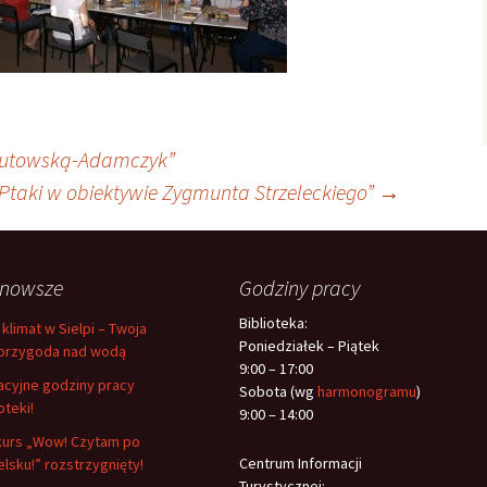
Gutowską-Adamczyk”
 Ptaki w obiektywie Zygmunta Strzeleckiego”
→
jnowsze
Godziny pracy
Biblioteka:
 klimat w Sielpi – Twoja
Poniedziałek – Piątek
przygoda nad wodą
9:00 – 17:00
cyjne godziny pracy
Sobota (wg
harmonogramu
)
oteki!
9:00 – 14:00
urs „Wow! Czytam po
Centrum Informacji
elsku!” rozstrzygnięty!
Turystycznej: