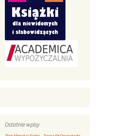
Ostatnie wpisy
Złap klimat w Sielpi – Twoja EKOprzygoda