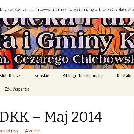
go
 się więcej o celu ich używania i możliwości zmiany ustawień Cookies w 
 Publiczna Mias
Klub Książki
Końskie
Bibliografia regionalna
Kontakt
spotkanie DKK
Edu Wsparcie
Sylwetki twórców
Sztuka
spotkań DKK
Edukacja Szkolna
Literatura
 DKK – Maj 2014
English Original Books /
Środowisko geograficzne
Wersje oryginalne
Historia
potkań DKK
admin
rony
English Graded Readers /