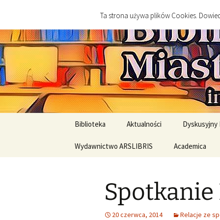
imienia Cezarego Chlebowskie
Przejdź
Ta strona używa plików Cookies. Dowiedz
do
treści
Biblioteka
Końskie
Biblioteka
Aktualności
Dyskusyjny 
Nasz patron Cezary
Wydawnictwo ARSLIBRIS
Academica
Najbliższe 
Chlebowski
Wydawnictwa
Relacje ze 
Biblioteki gminne
historyczne
Spotkanie
Regulaminy i RODO
Wydawnictwa literackie
20 czerwca, 2014
Relacje ze s
Standardy Ochrony
Jak kupować?
Standardy Och