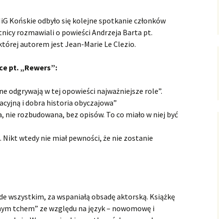
ersja
wersje uproszczone /
ałoletnich
poziomowane
Zagadnienia gospodarcze
MiG Końskie odbyło się kolejne spotkanie członków
nicy rozmawiali o powieści Andrzeja Barta pt.
Polish-English Books /
Nauka, oświata, kultura
 której autorem jest Jean-Marie Le Clezio.
Wersje polsko-angielskie
English Books for Kids &
ce pt. „Rewers”:
Youth / Książki dla Dzieci
& Młodzieży
one odgrywają w tej opowieści najważniejsze role”.
cyjną i dobra historia obyczajowa”
Literary Language
Workshops / Literackie
, nie rozbudowana, bez opisów. To co miało w niej być
Warsztaty Językowe
 Nikt wtedy nie miał pewności, że nie zostanie
Konkurs: WOW! Czytam
Po Angielsku
English Club
de wszystkim, za wspaniałą obsadę aktorską. Książkę
nym tchem” ze względu na język – nowomowę i