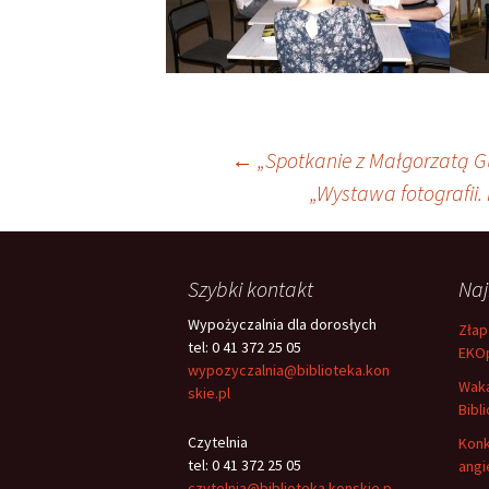
Nawigacja
←
„Spotkanie z Małgorzatą 
„Wystawa fotografii.
wpisu
Szybki kontakt
Na
Wypożyczalnia dla dorosłych
Złap
tel: 0 41 372 25 05
EKO
wypozyczalnia@biblioteka.kon
Waka
skie.pl
Bibli
Czytelnia
Konk
tel: 0 41 372 25 05
angi
czytelnia@biblioteka.konskie.p