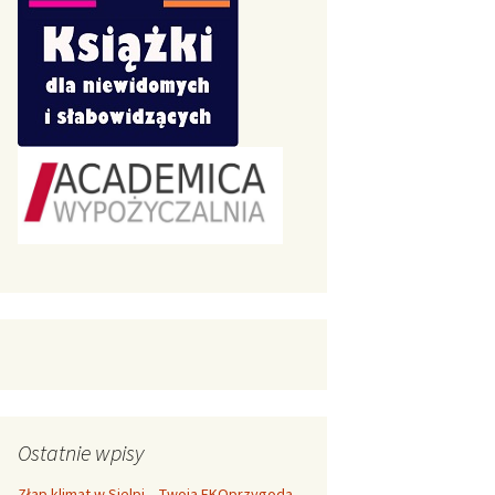
Ostatnie wpisy
Złap klimat w Sielpi – Twoja EKOprzygoda