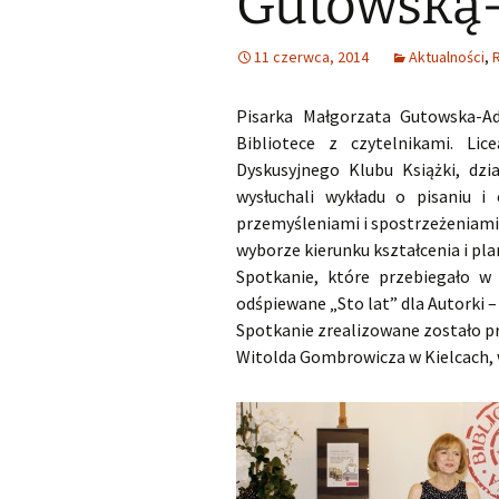
Gutowską
Małoletnich
Małoletnich – w
skrócona dla m
11 czerwca, 2014
Aktualności
,
Deklaracja dostępności
Pisarka Małgorzata Gutowska-Ad
Exlibrisy Biblioteki
Bibliotece z czytelnikami. Lic
Godziny pracy
Praca w soboty
Dyskusyjnego Klubu Książki, dz
wysłuchali wykładu o pisaniu i 
Historia
przemyśleniami i spostrzeżeniami 
wyborze kierunku kształcenia i pl
Struktura
Spotkanie, które przebiegało w 
odśpiewane „Sto lat” dla Autorki –
Wsparcie finansowe
Spotkanie zrealizowane zostało p
Witolda Gombrowicza w Kielcach