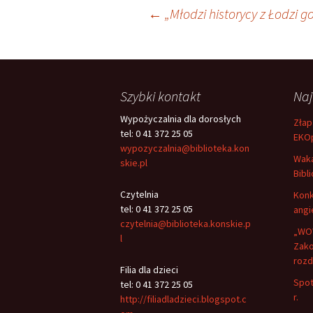
Nawigacja
←
„Młodzi historycy z Łodzi go
wpisu
Szybki kontakt
Na
Wypożyczalnia dla dorosłych
Złap
tel: 0 41 372 25 05
EKO
wypozyczalnia@biblioteka.kon
Waka
skie.pl
Bibli
Czytelnia
Konk
tel: 0 41 372 25 05
angi
czytelnia@biblioteka.konskie.p
„WOW
l
Zako
rozd
Filia dla dzieci
Spot
tel: 0 41 372 25 05
r.
http://filiadladzieci.blogspot.c