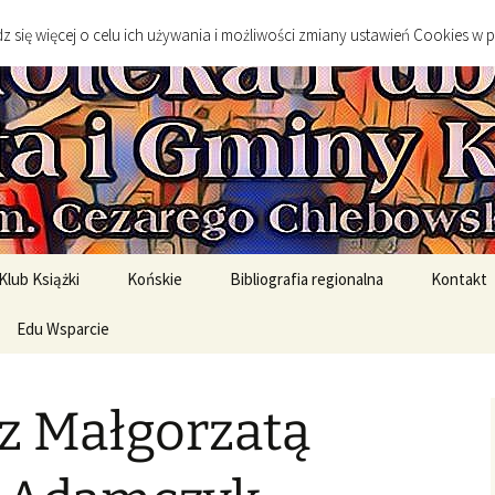
go
 się więcej o celu ich używania i możliwości zmiany ustawień Cookies w 
 Publiczna Mias
Klub Książki
Końskie
Bibliografia regionalna
Kontakt
spotkanie DKK
Edu Wsparcie
Sylwetki twórców
Sztuka
spotkań DKK
Edukacja Szkolna
Literatura
z Małgorzatą
English Original Books /
Środowisko geograficzne
Wersje oryginalne
Historia
rony
English Graded Readers /