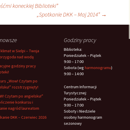
śćmi koneckiej Biblioteki”
„Spotkanie DKK – Maj 2014”
→
jnowsze
Godziny pracy
Biblioteka:
 klimat w Sielpi – Twoja
Poniedziałek – Piątek
przygoda nad wodą
9:00 – 17:00
cyjne godziny pracy
Sobota (wg
harmonogramu
)
oteki!
9:00 – 14:00
urs „Wow! Czytam po
Centrum Informacji
elsku!” rozstrzygnięty!
Turystycznej:
! Czytam po angielsku!”
Poniedziałek – Piątek
ńczenie konkursu i
9:00 – 17:00
anie nagród laureatom
Soboty i Niedziele
kanie DKK – Czerwiec 2026
osobny harmonogram
sezonowy