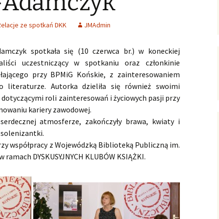
-Adamczyk
ersja
wersje uproszczone /
ałoletnich
poziomowane
Zagadnienia gospodarcze
Relacje ze spotkań DKK
JMAdmin
Polish-English Books /
Nauka, oświata, kultura
Wersje polsko-angielskie
amczyk spotkała się (10 czerwca br.) w koneckiej
ealiści uczestniczący w spotkaniu oraz członkinie
English Books for Kids &
Youth / Książki dla Dzieci
iałającego przy BPMiG Końskie, z zainteresowaniem
& Młodzieży
o literaturze. Autorka dzieliła się również swoimi
dotyczącymi roli zainteresowań i życiowych pasji przy
Literary Language
anowaniu kariery zawodowej.
Workshops / Literackie
Warsztaty Językowe
serdecznej atmosferze, zakończyły brawa, kwiaty i
 solenizantki.
Konkurs: WOW! Czytam
rzy współpracy z Wojewódzką Biblioteką Publiczną im.
Po Angielsku
, w ramach DYSKUSYJNYCH KLUBÓW KSIĄŻKI.
English Club