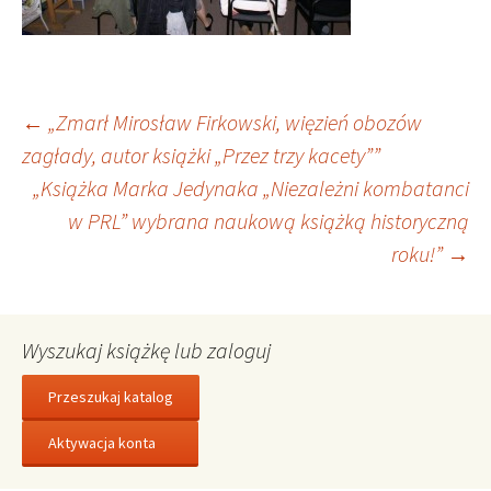
Nawigacja
←
„Zmarł Mirosław Firkowski, więzień obozów
zagłady, autor książki „Przez trzy kacety””
„Książka Marka Jedynaka „Niezależni kombatanci
wpisu
w PRL” wybrana naukową książką historyczną
roku!”
→
Wyszukaj książkę lub zaloguj