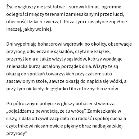
Życie w głuszy nie jest łatwe – surowy klimat, ogromne
odległości między terenami zamieszkanymi przez ludzi,
obecność dzikich zwierząt. Poza tym czas płynie zupełnie
inaczej, jakby wolniej.
Dni wypełniają bohaterowi wędrówki po okolicy, obserwacje
przyrody, odwiedzanie sąsiadów, czytanie książek,
przemyślenia a także wizyty sąsiadów, którzy wpadając
znienacka burzą ustalony porządek dnia. Wizyty te są
okazją do spotkań towarzyskich przy czasem suto
zastawionym stole, zawsze okazją do napicia się wódki, a
przy tym niekiedy do głęboko filozoficznych rozmów.
Po półrocznym pobycie w głuszy bohater stwierdza:
„odjeżdżam z pewnością, że tu wrócę”. Zamieszkanie w
ciszy, z dala od cywilizacji dało mu radość i spokój ducha a
czytelnikowi niesamowicie piękny obraz nadbajkalskiej
przyrody.”