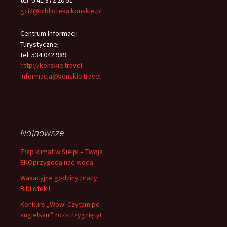
tel: 0 41 372 20 51
gci2@biblioteka.konskie.pl
Centrum Informacji
Turystycznej
tel: 534 042 989
http://konskie.travel
informacja@konskie.travel
Najnowsze
Złap klimat w Sielpi – Twoja
EKOprzygoda nad wodą
Wakacyjne godziny pracy
Biblioteki!
Konkurs „Wow! Czytam po
angielsku!” rozstrzygnięty!