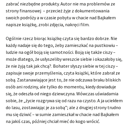
zabrać niezbędne produkty. Autor nie ma problemów ze
strony finansowej – przecież żyje z dokumentowania
swoich podróży a w czasie pobytu w chacie nad Bajkałem
napisze książkę, zrobi zdjęcia, nakręci film.
Ogólnie rzecz biorąc książkę czyta się bardzo dobrze. Nie
każdy nadaje się do tego, żeby zamieszkać na pustkowiu –
ludzie na ogół boją się samotności. Boją się także ciszy –
może dlatego, że usłyszeliby wreszcie siebie i okazałoby się,
że nie żyją tak jak chcą?. Bohater słyszy siebie w tej ciszy –
zapisuje swoje przemyślenia, czyta książki, które zabrał ze
sobą. Zastanawiające jest to, że nie odczuwa braku bliskich
osób ani rodziny, ale tylko do momentu, kiedy dowiaduje
się, że odeszła od niego dziewczyna. Wówczas uświadamia
sobie, że „życie rozgrywa się od razu na czysto. A ja uciekłem
do lasu, zostawiając je za sobą”; ale z drugiej strony trudno
mu się dziwić – w sumie zamieszkał w chacie nad Bajkałem
na jakiś czas, później chciał mieć do kogo wrócić.