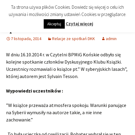
imienia Cezarego Chlebowskiego
Przejdź
Szukaj:
Biblioteka Publiczna Miasta i
Menu
Ta strona używa plików Cookies. Dowiedz się więcej o celu ich
do
Gminy Końskie
używania i możliwości zmiany ustawień Cookies w przeglądarce.
treści
Czytaj więcej
Akceptuj
Spotkanie DKK – Październik 2014
7 listopada, 2014
Relacje ze spotkań DKK
admin
W dniu 16.10.2014 r. w Czytelni BPMiG Końskie odbyło się
kolejne spotkanie członków Dyskusyjnego Klubu Książki.
Uczestnicy rozmawiali o książce pt.” W syberyjskich lasach”,
której autorem jest Sylvain Tesson.
Wypowiedzi uczestników :
”W książce przeważa atmosfera spokoju. Warunki panujące
na Syberii wymusiły na autorze takie, a nie inne
zachowanie.”
„To była ucieczka od cywilizacji. Bohater wybrał się w ten