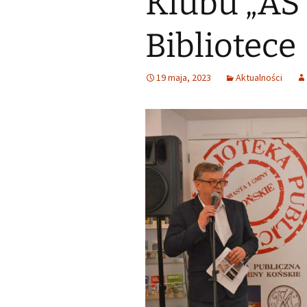
Klubu „AS”
Małoletnich
Małoletnich – w
skrócona dla m
Bibliotece
Deklaracja dostępności
Exlibrisy Biblioteki
19 maja, 2023
Aktualności
Godziny pracy
Praca w soboty
Historia
Struktura
Wsparcie finansowe