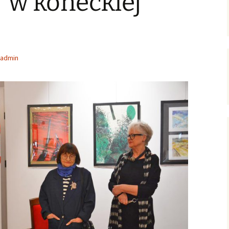
 w koneckiej
ersja
wersje uproszczone /
ałoletnich
poziomowane
Zagadnienia gospodarcze
Polish-English Books /
Nauka, oświata, kultura
Wersje polsko-angielskie
admin
English Books for Kids &
Youth / Książki dla Dzieci
& Młodzieży
Literary Language
Workshops / Literackie
Warsztaty Językowe
Konkurs: WOW! Czytam
Po Angielsku
English Club