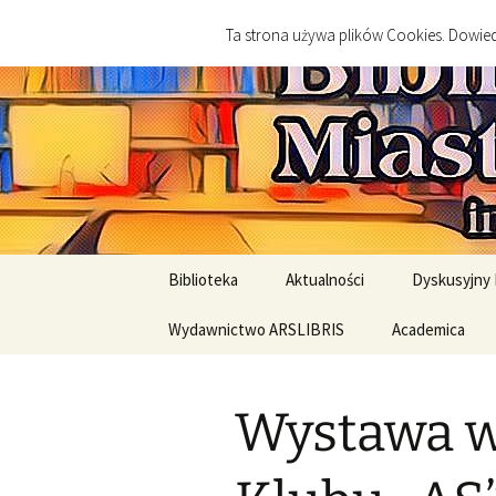
imienia Cezarego Chlebowskie
Przejdź
Ta strona używa plików Cookies. Dowiedz
do
treści
Biblioteka
Końskie
Biblioteka
Aktualności
Dyskusyjny 
Nasz patron Cezary
Wydawnictwo ARSLIBRIS
Academica
Najbliższe 
Chlebowski
Wydawnictwa
Relacje ze 
Biblioteki gminne
historyczne
Wystawa w
Regulaminy i RODO
Wydawnictwa literackie
Standardy Ochrony
Jak kupować?
Standardy Och