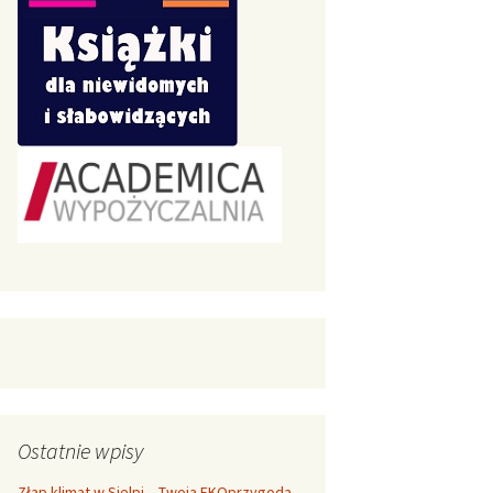
Ostatnie wpisy
Złap klimat w Sielpi – Twoja EKOprzygoda